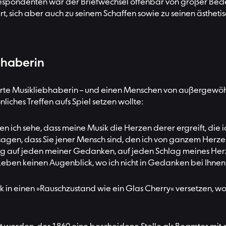
rrespondenten war der Briefwechsel offenbar von großer Bede
ildert, sich aber auch zu seinem Schaffen sowie zu seinen äst
bhaberin
erte Musikliebhaberin – und einen Menschen von außergewö
iches Treffen aufs Spiel setzen wollte:
n ich sehe, dass meine Musik die Herzen derer ergreift, die i
 sagen, dass Sie jener Mensch sind, den ich von ganzem Herze
ig auf jeden meiner Gedanken, auf jeden Schlag meines Herzen
Leben keinen Augenblick, wo ich nicht in Gedanken bei Ihnen
n einen »Rauschzustand wie ein Glas Cherry« versetzen, wo