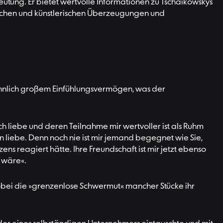
utung. Er bietet wertvolle Informationen zu Tschaikowskys
hetischen und künstlerischen Überzeugungen und
hnlich großem Einfühlungsvermögen, was der
ch liebe und deren Teilnahme mir wertvoller ist als Ruhm
n liebe. Denn noch nie ist mir jemand begegnet wie Sie,
s reagiert hätte. Ihre Freundschaft ist mir jetzt ebenso
 wäre«.
bei die »grenzenlose Schwermut« mancher Stücke ihr