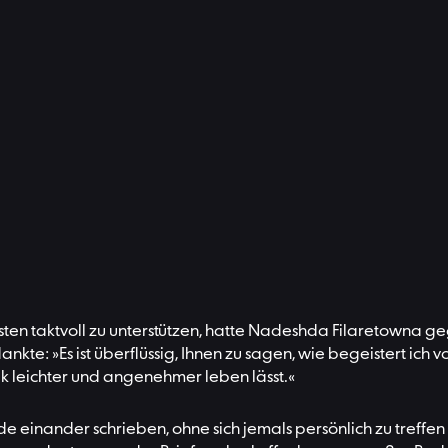
ten taktvoll zu unterstützen, hatte Nadeshda Filaretowna g
nkte: »Es ist überflüssig, Ihnen zu sagen, wie begeistert ich
usik leichter und angenehmer leben lässt.«
ide einander schrieben, ohne sich jemals persönlich zu treff