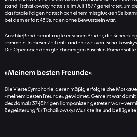
stand. Tschaikowsky hatte sie im Juli 1877 geheiratet, um
das fatale Folgen hatte: Nach einem missglückten Selbst
bei dem er fast 48 Stunden ohne Bewusstsein war.
Anschließend beauftragte er seinen Bruder, die Scheidung i
sammeln. In dieser Zeit entstanden zwei von Tschaikowsk
Die Oper nach dem gleichnamigen Puschkin-Roman sollte 
»Meinem besten Freunde«
Die Vierte Symphonie, deren mäßig erfolgreiche Moskauer Pr
»meinem besten Freunde« gewidmet. Gemeint war damit Na
des damals 37-jährigen Komponisten getreten war – vermit
Begeisterung für Tschaikowskys Musik teilte und beflügelte