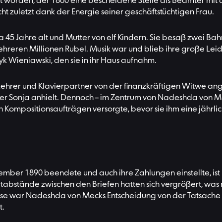
tet worden, der 1860 eine bescheidene Stelle als Beamter mit
t zuletzt dank der Energie seiner geschäftstüchtigen Frau.
45 Jahre alt und Mutter von elf Kindern. Sie besaß zwei Bahnl
eren Millionen Rubel. Musik war und blieb ihre große Leiden
 Wieniawski, den sie in ihr Haus aufnahm.
ehrer und Klavierpartner von der finanzkräftigen Witwe ang
ter Sonja anhielt. Dennoch – im Zentrum von Nadeshda von 
n Kompositionsaufträgen versorgte, bevor sie ihm eine jährli
mber 1890 beendete und auch ihre Zahlungen einstellte, ist n
abstände zwischen den Briefen hatten sich vergrößert, was 
eise war Nadeshda von Mecks Entscheidung von der Tatsache 
t.