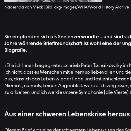
Nadeshda von Meck | Bild: akg-images/WHA/World History Archive
Sie empfanden sich als Seelenverwandte – und sind si
Jahre währende Brieffreundschaft ist wohl eine der un
Biografie.
»Ehe ich Ihnen begegnete«, schrieb Peter Tschaikowsky i
ich nicht, dass es Menschen mit einem so liebevollen und ti
aus, dass ich das Leben wieder liebe und fest entschlossen 
Niemals, niemals, keinen Augenblick werde ich vergessen, 
zu arbeiten, und ich werde unsere Symphonie [die Vierte
Aus einer schweren Lebenskrise heraus
Diesem Brief war eine der schwersten Lebenskrisen des 