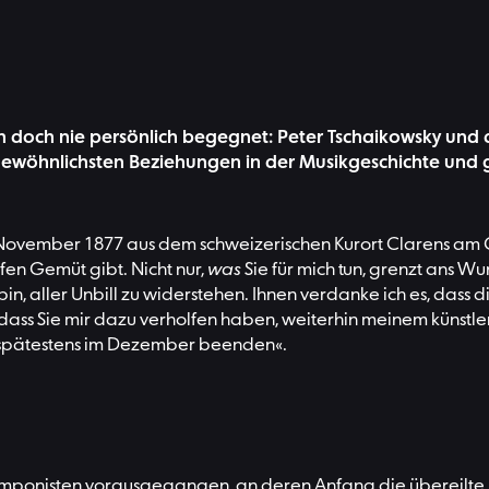
ch doch nie persönlich begegnet: Peter Tschaikowsky und
gewöhnlichsten Beziehungen in der Musikgeschichte und 
m November 1877 aus dem schweizerischen Kurort Clarens am
efen Gemüt gibt. Nicht nur,
was
Sie für mich tun, grenzt ans W
bin, aller Unbill zu widerstehen. Ihnen verdanke ich es, dass 
dass Sie mir dazu verholfen haben, weiterhin meinem künstler
] spätestens im Dezember beenden«.
Komponisten vorausgegangen, an deren Anfang die übereilte