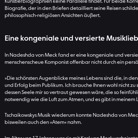
Künstlerbiographien keine Parallele findet. Für beide Ko
Biografie, der in den Briefen detailliert seine Reisen sch
philosophisch-religiösen Ansichten äußert.
Eine kongeniale und versierte Musiklie
In Nadeshda von Meck fand er eine kongeniale und versi
menschenscheue Komponist offenbar nicht durch ein persönl
»Die schönsten Augenblicke meines Lebens sind die, in dene
und Erfolg beim Publikum. Ich brauche Ihnen wohl nicht zu
dessen Seele mir so vertraut gewesen wäre, die so feinfühl
notwendig wie die Luft zum Atmen, und es gibt in meinem 
Tschaikowskys Musik wiederum konnte Nadeshda von Meck i
bisweilen auch den »Atem« nahm.