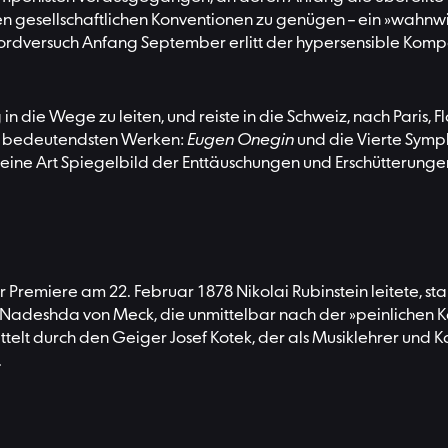
 den gesellschaftlichen Konventionen zu genügen – ein »wahn
mordversuch Anfang September erlitt der hypersensible Kom
n die Wege zu leiten, und reiste in die Schweiz, nach Paris,
ys bedeutendsten Werken:
Eugen Onegin
und die Vierte Symph
eine Art Spiegelbild der Enttäuschungen und Erschütterung
emiere am 22. Februar 1878 Nikolai Rubinstein leitete, stand 
deshda von Meck, die unmittelbar nach der »peinlichen Ka
telt durch den Geiger Josef Kotek, der als Musiklehrer und 
.