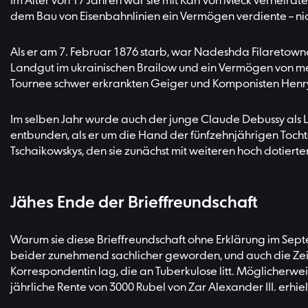
Im Alter von 17 Jahren war sie mit Karl von Meck verheira
dem Bau von Eisenbahnlinien ein Vermögen verdiente – nich
Als er am 7. Februar 1876 starb, war Nadeshda Filaretowna 
Landgut im ukrainischen Brailow und ein Vermögen von mehr
Tournee schwer erkrankten Geiger und Komponisten Henryk
Im selben Jahr wurde auch der junge Claude Debussy als L
entbunden, als er um die Hand der fünfzehnjährigen Toch
Tschaikowskys, den sie zunächst mit weiteren hoch dotierte
Jähes Ende der Brieffreundschaft
Warum sie diese Brieffreundschaft ohne Erklärung im Septe
beider zunehmend sachlicher geworden, und auch die Zeit
Korrespondentin lag, die an Tuberkulose litt. Möglicherw
jährliche Rente von 3000 Rubel von Zar Alexander III. erhiel