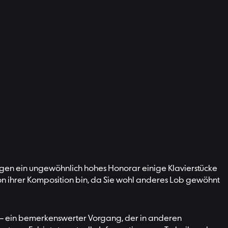
egen ein ungewöhnlich hohes Honorar einige Klavierstücke
 von ihrer Komposition bin, da Sie wohl anderes Lob gewöhnt
en – ein bemerkenswerter Vorgang, der in anderen