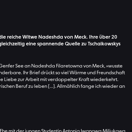
 die reiche Witwe Nadeshda von Meck. Ihre über 20
gleichzeitig eine spannende Quelle zu Tschaikowskys
 Genfer See an Nadeshda Filaretowna von Meck, »wusste
underbare. Ihr Brief drückt so viel Wärme und Freundschaft
die Liebe zur Arbeit mit verdoppelter Kraft wiederkehrt.
ischen Beruf zu leben […]. Allmählich fange ich wieder an
 Ehe mit der jungen Studentin Antonia Iwanowa Miljukowa