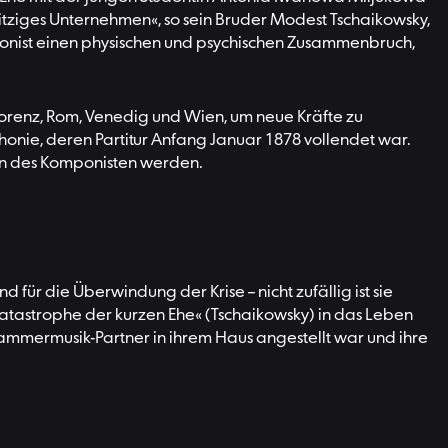
witziges Unternehmen«, so sein Bruder Modest Tschaikowsky,
ponist einen physischen und psychischen Zusammenbruch,
 Florenz, Rom, Venedig und Wien, um neue Kräfte zu
onie, deren Partitur Anfang Januar 1878 vollendet war.
en des Komponisten werden.
für die Überwindung der Krise – nicht zufällig ist sie
tastrophe der kurzen Ehe« (Tschaikowsky) in das Leben
Kammermusik-Partner in ihrem Haus angestellt war und ihre
»