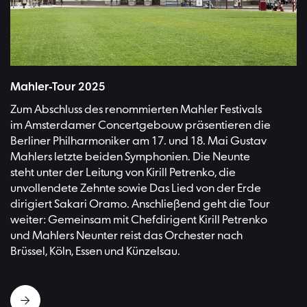
Het Concertgebouw | Bild:Hans Roggen
Mahler-Tour 2025
Zum Abschluss des renommierten Mahler Festivals
im Amsterdamer Concertgebouw präsentieren die
Berliner Philharmoniker am 17. und 18. Mai Gustav
Mahlers letzte beiden Symphonien. Die Neunte
steht unter der Leitung von Kirill Petrenko, die
unvollendete Zehnte sowie Das Lied von der Erde
dirigiert Sakari Oramo. Anschließend geht die Tour
weiter: Gemeinsam mit Chefdirigent Kirill Petrenko
und Mahlers Neunter reist das Orchester nach
Brüssel, Köln, Essen und Künzelsau.