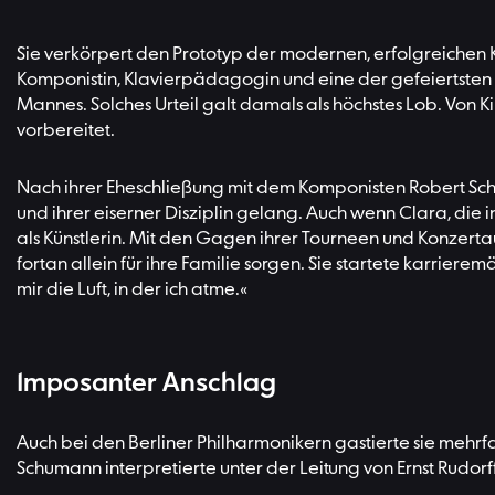
Sie verkörpert den Prototyp der modernen, erfolgreichen Ka
Komponistin, Klavierpädagogin und eine der gefeiertsten Pia
Mannes. Solches Urteil galt damals als höchstes Lob. Von 
vorbereitet.
Nach ihrer Eheschließung mit dem Komponisten Robert Schum
und ihrer eiserner Disziplin gelang. Auch wenn Clara, die in 
als Künstlerin. Mit den Gagen ihrer Tourneen und Konzertau
fortan allein für ihre Familie sorgen. Sie startete karriere
mir die Luft, in der ich atme.«
Imposanter Anschlag
Auch bei den Berliner Philharmonikern gastierte sie mehr
Schumann interpretierte unter der Leitung von Ernst Rudo