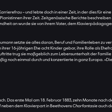
rrierefrau – und lebte doch in einer Zeit, in der dies für ei
nistinnen ihrer Zeit. Zeitgenössische Berichte beschreiben ih
Kindheit an wurde sie von ihrem Vater, dem Klavierpädagogen
ann setzte sie alles daran, Beruf und Familienleben zu verb
ihrer 16-jährigen Ehe acht Kinder gebar, ihre Rolle als Ehefrau
ftritte trug sie maßgeblich zum Lebensunterhalt der Familie b
mäßig noch einmal durch und konzertierte in ganz Europa. »Die A
fach. Das erste Mal am 18. Februar 1883, zehn Monate nach 
rff neben dem Klavierpart in Beethovens
Chorfantasie
auch da