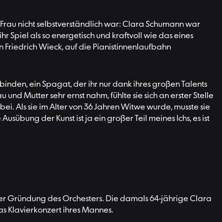
ne Frau nicht selbstverständlich war: Clara Schumann war
r Spiel als so energetisch und kraftvoll wie das eines
 Friedrich Wieck, auf die Pianistinnenlaufbahn
inden, ein Spagat, der ihr nur dank ihres großen Talents
 und Mutter sehr ernst nahm, fühlte sie sich an erster Stelle
ei. Als sie im Alter von 36 Jahren Witwe wurde, musste sie
usübung der Kunst ist ja ein großer Teil meines Ichs, es ist
der Gründung des Orchesters. Die damals 64-jährige Clara
s Klavierkonzert ihres Mannes.