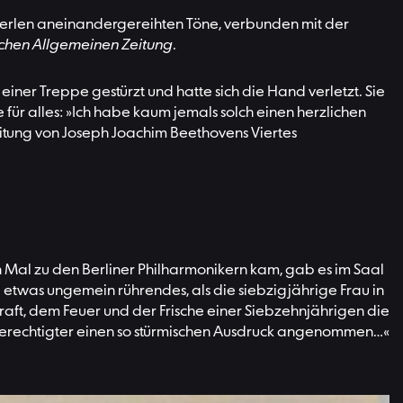
e Perlen aneinandergereihten Töne, verbunden mit der
hen Allgemeinen Zeitung
.
iner Treppe gestürzt und hatte sich die Hand verletzt. Sie
 für alles: »Ich habe kaum jemals solch einen herzlichen
Leitung von Joseph Joachim Beethovens Viertes
n Mal zu den Berliner Philharmonikern kam, gab es im Saal
 etwas ungemein rührendes, als die siebzigjährige Frau in
 Kraft, dem Feuer und der Frische einer Siebzehnjährigen die
n berechtigter einen so stürmischen Ausdruck angenommen…«