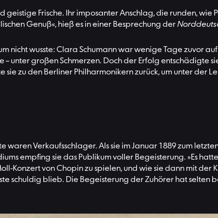
d geistige Frische. Ihr imposanter Anschlag, die runden, wi
lischen Genuß«, hieß es in einer Besprechung der
Norddeutsc
kum nicht wusste: Clara Schumann war wenige Tage zuvor auf e
te – unter großen Schmerzen. Doch der Erfolg entschädigte sie
te sie zu den Berliner Philharmonikern zurück, um unter der 
te waren Verkaufsschlager. Als sie im Januar 1889 zum letzte
iums empfing sie das Publikum voller Begeisterung. »Es hatte
-Moll-Konzert von Chopin zu spielen, und wie sie dann mit der
este schuldig blieb. Die Begeisterung der Zuhörer hat selte