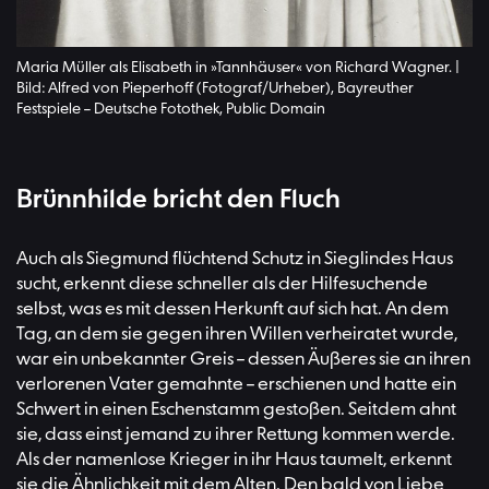
Maria Müller als Elisabeth in »Tannhäuser« von Richard Wagner. |
Bild: Alfred von Pieperhoff (Fotograf/Urheber), Bayreuther
Festspiele – Deutsche Fotothek, Public Domain
Brünnhilde bricht den Fluch
Auch als Siegmund flüchtend Schutz in Sieglindes Haus
sucht, erkennt diese schneller als der Hilfesuchende
selbst, was es mit dessen Herkunft auf sich hat. An dem
Tag, an dem sie gegen ihren Willen verheiratet wurde,
war ein unbekannter Greis – dessen Äußeres sie an ihren
verlorenen Vater gemahnte – erschienen und hatte ein
Schwert in einen Eschenstamm gestoßen. Seitdem ahnt
sie, dass einst jemand zu ihrer Rettung kommen werde.
Als der namenlose Krieger in ihr Haus taumelt, erkennt
sie die Ähnlichkeit mit dem Alten. Den bald von Liebe