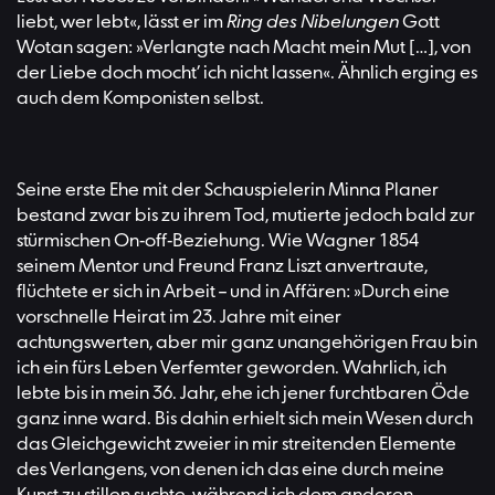
liebt, wer lebt«, lässt er im
Ring des Nibelungen
Gott
Wotan sagen: »Verlangte nach Macht mein Mut […], von
der Liebe doch mocht’ ich nicht lassen«. Ähnlich erging es
auch dem Komponisten selbst.
Seine erste Ehe mit der Schauspielerin Minna Planer
bestand zwar bis zu ihrem Tod, mutierte jedoch bald zur
stürmischen On-off-Beziehung. Wie Wagner 1854
seinem Mentor und Freund Franz Liszt anvertraute,
flüchtete er sich in Arbeit – und in Affären: »Durch eine
vorschnelle Heirat im 23. Jahre mit einer
achtungswerten, aber mir ganz unangehörigen Frau bin
ich ein fürs Leben Verfemter geworden. Wahrlich, ich
lebte bis in mein 36. Jahr, ehe ich jener furchtbaren Öde
ganz inne ward. Bis dahin erhielt sich mein Wesen durch
das Gleichgewicht zweier in mir streitenden Elemente
des Verlangens, von denen ich das eine durch meine