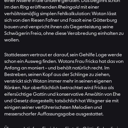
einer Misere in die andere geraten. Das beginnt schon
im den
Ring
eröffnenden
Rheingold
mit einer
verhältnismäßig simplen Fehlkalkulation: Wotan lässt
sich von den Riesen Fafner und Fasolt eine Götterburg
bauen und verspricht ihnen als Gegenleistung seine
Schwägerin Freia, ohne diese Verabredung einhalten zu
wollen.
Stattdessen vertraut er darauf, sein Gehilfe Loge werde
schon ein Ausweg finden. Wotans Frau Fricka hat das von
Anfang an moniert – und behält natürlich recht. Im
Bestreben, seinen Kopf aus der Schlinge zu ziehen,
verstrickt sich Wotan immer mehr in seinen eigenen
Ränken. Nur oberflächlich betrachtet wird Fricka als
eifersüchtige Gattin und konservative Anwältin von Ehe
und Gesetz dargestellt; tatsächlich hat Wagner sie mit
einigen seiner verführerischsten Melodien und
messerscharfer Auffassungsgabe ausgestattet.