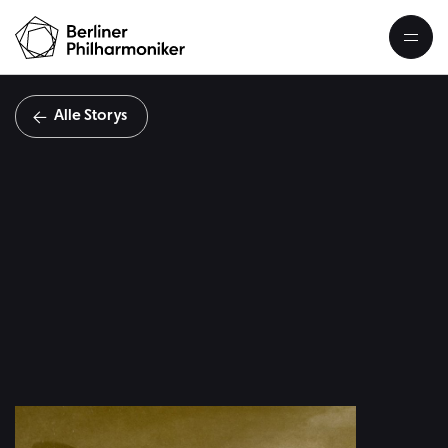
Alle Storys
S