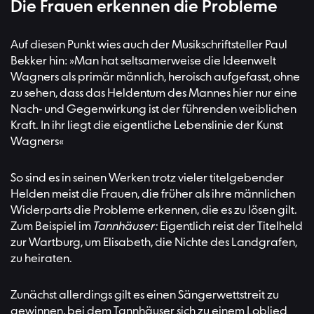
Die Frauen erkennen die Probleme
Auf diesen Punkt wies auch der Musikschriftsteller Paul
Bekker hin: »Man hat seltsamerweise die Ideenwelt
Wagners als primär männlich, heroisch aufgefasst, ohne
zu sehen, dass das Heldentum des Mannes hier nur eine
Nach- und Gegenwirkung ist der führenden weiblichen
Kraft. In ihr liegt die eigentliche Lebenslinie der Kunst
Wagners«
So sind es in seinen Werken trotz vieler titelgebender
Helden meist die Frauen, die früher als ihre männlichen
Widerparts die Probleme erkennen, die es zu lösen gilt.
Zum Beispiel im
Tannhäuser:
Eigentlich reist der Titelheld
zur Wartburg, um Elisabeth, die Nichte des Landgrafen,
zu heiraten.
Zunächst allerdings gilt es einen Sängerwettstreit zu
gewinnen, bei dem Tannhäuser sich zu einem Loblied