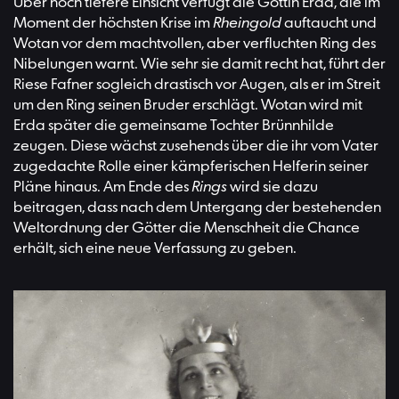
Über noch tiefere Einsicht verfügt die Göttin Erda, die im
Moment der höchsten Krise im
Rheingold
auftaucht und
Wotan vor dem machtvollen, aber verfluchten Ring des
Nibelungen warnt. Wie sehr sie damit recht hat, führt der
Riese Fafner sogleich drastisch vor Augen, als er im Streit
um den Ring seinen Bruder erschlägt. Wotan wird mit
Erda später die gemeinsame Tochter Brünnhilde
zeugen. Diese wächst zusehends über die ihr vom Vater
zugedachte Rolle einer kämpferischen Helferin seiner
Pläne hinaus. Am Ende des
Rings
wird sie dazu
beitragen, dass nach dem Untergang der bestehenden
Weltordnung der Götter die Menschheit die Chance
erhält, sich eine neue Verfassung zu geben.