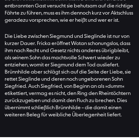
entbrannten Gast versucht sie behutsam auf die richtige
Fährte zu führen, muss es ihm dennoch kurz vor Aktschluss
geradezu vorsprechen, wie er heißt und wer er ist.
Die Liebe zwischen Siegmund und Sieglinde ist nur von
kurzer Dauer. Fricka eröffnet Wotan schonungslos, dass
ihm nach Recht und Gesetz nichts anderes übrigbleibt,
als seinem Sohn das machtvolle Schwert wieder zu
entziehen, womit er Siegmund dem Tod ausliefert.
Brünnhilde aber schlägt sich auf die Seite der Liebe, sie
rettet Sieglinde und deren noch ungeborenen Sohn
Siegfried. Auch Siegfried, von Beginn an als »dumm«
etikettiert, vermag es nicht, den Ring den Rheintöchtern
zurückzugeben und damit den Fluch zu brechen. Dies
übernimmt schließlich Brünnhilde – die damit einen
weiteren Beleg für weibliche Überlegenheit liefert.