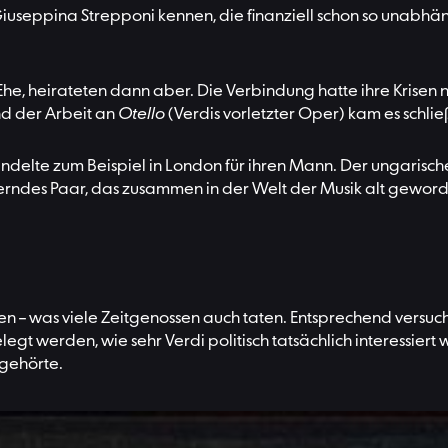
iuseppina Strepponi kennen, die finanziell schon so unabhäng
Ehe, heirateten dann aber. Die Verbindung hatte ihre Krisen ni
nd der Arbeit an
Otello
(Verdis vorletzter Oper) kam es schlie
ndelte zum Beispiel in London für ihren Mann. Der ungarische 
rndes Paar, das zusammen in der Welt der Musik alt geworde
den – was viele Zeitgenossen auch taten. Entsprechend versu
egt werden, wie sehr Verdi politisch tatsächlich interessier
ngehörte.