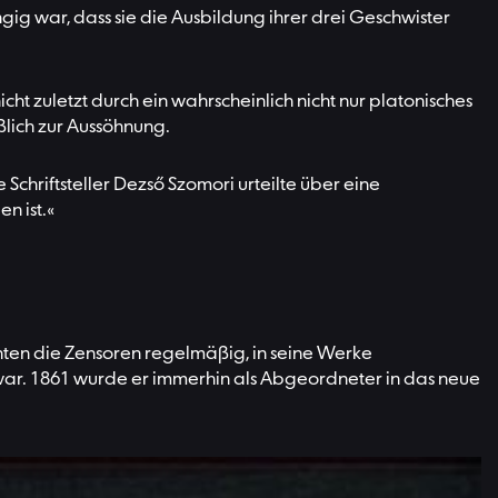
ig war, dass sie die Ausbildung ihrer drei Geschwister
cht zuletzt durch ein wahrscheinlich nicht nur platonisches
ßlich zur Aussöhnung.
Schriftsteller Dezső Szomori urteilte über eine
n ist.«
chten die Zensoren regelmäßig, in seine Werke
t war. 1861 wurde er immerhin als Abgeordneter in das neue