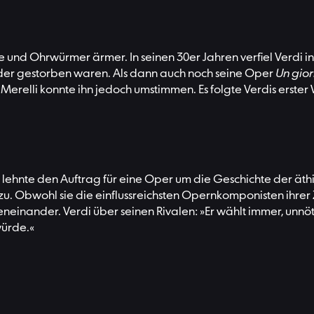
und Ohrwürmer ärmer. In seinen 30er Jahren verfiel Verdi i
nder gestorben waren. Als dann auch noch seine Oper
Un gior
relli konnte ihn jedoch umstimmen. Es folgte Verdis erster 
hnte den Auftrag für eine Oper um die Geschichte der äthiop
. Obwohl sie die einflussreichsten Opernkomponisten ihrer 
inander. Verdi über seinen Rivalen: »Er wählt immer, unnöt
würde.«