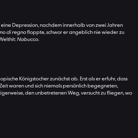
n eine Depression, nachdem innerhalb von zwei Jahren
no di regno
floppte, schwor er angeblich nie wieder zu
Welthit:
Nabucco
.
ische Königstocher zunächst ab. Erst als er erfuhr, dass
Zeit waren und sich niemals persönlich begegneten,
igerweise, den unbetretenen Weg, versucht zu fliegen, wo