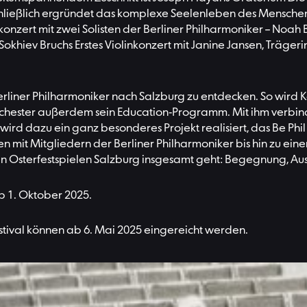
hließlich ergründet das komplexe Seelenleben des Menschen 
zert mit zwei Solisten der Berliner Philharmoniker – Noah 
Sokhiev Bruchs Erstes Violinkonzert mit Janine Jansen, Träge
 Berliner Philharmoniker nach Salzburg zu entdecken. So wir
 Orchester außerdem sein Education-Programm. Mit ihm verbi
g wird dazu ein ganz besonderes Projekt realisiert, das Be Ph
t Mitgliedern der Berliner Philharmoniker bis hin zu ein
den Osterfestspielen Salzburg insgesamt geht: Begegnung, Aus
ab 1. Oktober 2025.
stival können ab 6. Mai 2025 eingereicht werden.