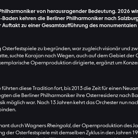
er Philharmoniker von herausragender Bedeutung. 2026 wir
-Baden kehren die Berliner Philharmoniker nach Salzburg
 Auftakt zu einer Gesamtaufführung des monumentalen
rg Osterfestspiele zu begründen, war zugleich visionär und 
te, suchte Karajan nach Wegen, auch auf dem Gebiet der Op
e exemplarische Opernproduktion dirigierte, ergänzt um Konz
ührten diese Tradition fort, bis 2013 die Zeit für einen Ne
rlegten die Berliner Philharmoniker ihre Osterresidenz nach
k möglich war. Nach 13 Jahren kehrt das Orchester nun nach
binden.
ägnant durch Wagners
Rheingold
, der Opernproduktion des J
ng der Osterfestspiele mit demselben Zyklus in den Jahren 19