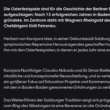
Die Osterfestspiele sind für die Geschichte der Berlin
aufgeschlagen: Nach 13 erfolgreichen Jahren in Baden
gründete. Im Zentrum steht mit Wagners
Rheingold
der
Chefdirigent Kirill Petrenko.
Herbert von Karajans Idee, in seiner Geburtsstadt Salzbu
symphonischen Repertoire Herausragendes geschaffen hat
ihm mit den Osterfestspielen, in denen er jedes Jahr ein
Karajans Nachfolger Claudio Abbado und Sir Simon Rattle f
inhaltliche und konzeptionelle Neuaufstellung, und so ve
ein größerer Fokus auf Education-Projekte und Kammermusi
mit den in Baden-Baden gewonnenen Erfahrungen zu ver
Das Weiterführen der Salzburger Tradition zeigt sich pr
vom
Ring des Nibelungen
ist eine Reverenz an die Gründu