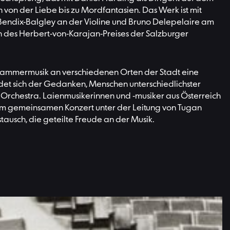
von der Liebe bis zu Mordfantasien. Das Werk ist mit
Bendix-Balgley an der Violine und Bruno Delepelaire am
rin des Herbert-von-Karajan-Preises der Salzburger
d Kammermusik an verschiedenen Orten der Stadt eine
ndet sich der Gedanken, Menschen unterschiedlichster
il Orchestra. Laienmusikerinnen und -musiker aus Österreich
em gemeinsamen Konzert unter der Leitung von Tugan
tausch, die geteilte Freude an der Musik.