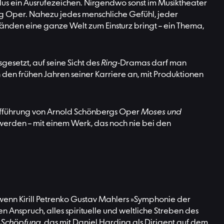
lus ein Ausrufezeichen. Nirgendwo sonst im Musiktheater
ung Oper. Nahezu jedes menschliche Gefühl, jeder
Händen eine ganze Welt zum Einsturz bringt – ein Thema,
gesetzt, auf seine Sicht des
Ring
-Dramas darf man
 den frühen Jahren seiner Karriere an, mit Produktionen
 Aufführung von Arnold Schönbergs Oper
Moses und
 werden – mit einem Werk, das noch nie bei den
enn Kirill Petrenko Gustav Mahlers »Symphonie der
n Anspruch, alles spirituelle und weltliche Streben des
Schöpfung
, das mit Daniel Harding als Dirigent auf dem