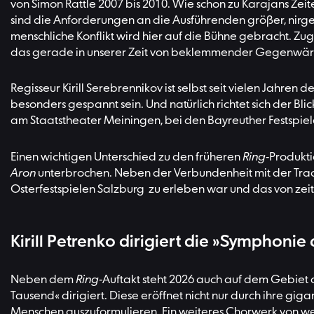
von Simon Rattle 2007 bis 2010. Wie schon zu Karajans Zei
sind die Anforderungen an die Ausführenden größer, nirgen
menschliche Konflikt wird hier auf die Bühne gebracht. Zu
das gerade in unserer Zeit von beklemmender Gegenwärtig
Regisseur Kirill Serebrennikov ist selbst seit vielen Jahre
besonders gespannt sein. Und natürlich richtet sich der Blic
am Staatstheater Meiningen, bei den Bayreuther Festspiel
Einen wichtigen Unterschied zu den früheren
Ring
-Produkti
Aron
unterbrochen. Neben der Verbundenheit mit der Tradit
Osterfestspielen Salzburg zu erleben war und das von zeit
Kirill Petrenko dirigiert die »Symphonie
Neben dem
Ring
-Auftakt steht 2026 auch auf dem Gebiet
Tausend« dirigiert. Diese eröffnet nicht nur durch ihre gi
Menschen auszuformulieren. Ein weiteres Chorwerk von w