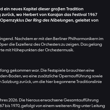
d ein neues Kapitel dieser großen Tradition
 zurück, wo Herbert von Karajan das Festival 1967
 Opernzyklus
Der Ring des Nibelungen
, geleitet von
zwingend. Nachdem er mit den Berliner Philharmonikern im
er die Exzellenz des Orchesters zu zeigen. Das gelang
erte mit Höhepunkten der Orchestermusik.
uanfang gekommen war. Die Festspiele brauchten eine
 Baden-Baden, wo eine zusätzliche Opernaufführung sowie
 Salzburg zurück, um die hier begonnene Traditionslinie
ahres 2026. Die hieraus erwachsene Gesamtaufführung
67 bis 1970, gefolgt von einem weiteren
Ring
unter Leitung