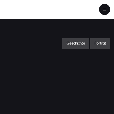
Geschichte
Porträt
it-Wonder«? Der französische K