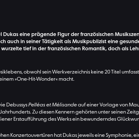
 Dukas eine prägende Figur der französischen Musikszene
ch auch in seiner Tätigkeit als Musikpublizist eine gesund
zelte tief in der französischen Romantik, doch als Lehrer 
siklebens, obwohl sein Werkverzeichnis keine 20 Titel umfas
 einem »One-Hit-Wonder« macht.
 wie Debussys
Pelléas et Mélisande
auf einer Vorlage von Mauri
 Jahrhunderts. Zu diesen Kennern gehörten unter seinen Zeit
Wiener Erstaufführung des Werks ein bewunderndes Glückwu
en Konzertouvertüren hat Dukas jeweils eine Symphonie, ein 