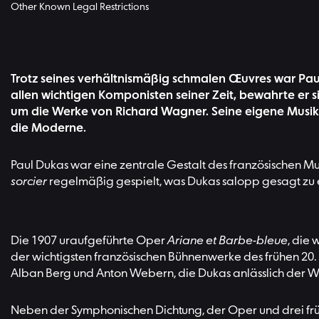
Other Known Legal Restrictions
Trotz seines verhältnismäßig schmalen Œuvres war Paul
allen wichtigen Komponisten seiner Zeit, bewahrte er si
um die Werke von Richard Wagner. Seine eigene Musik wur
die Moderne.
Paul Dukas war eine zentrale Gestalt des französischen Mu
sorcier
regelmäßig gespielt, was Dukas salopp gesagt zu
Die 1907 uraufgeführte Oper
Ariane et Barbe-bleue
, die
der wichtigsten französischen Bühnenwerke des frühen 20.
Alban Berg und Anton Webern, die Dukas anlässlich der 
Neben der Symphonischen Dichtung, der Oper und drei früh