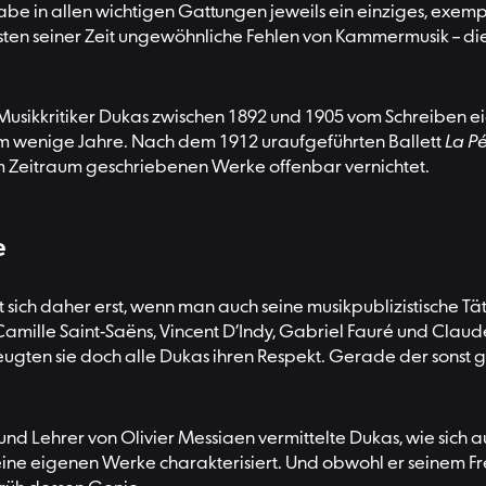
be in allen wichtigen Gattungen jeweils ein einziges, exemp
isten seiner Zeit ungewöhnliche Fehlen von Kammermusik – di
ls Musikkritiker Dukas zwischen 1892 und 1905 vom Schreiben 
m wenige Jahre. Nach dem 1912 uraufgeführten Ballett
La Pé
sem Zeitraum geschriebenen Werke offenbar vernichtet.
e
ibt sich daher erst, wenn man auch seine musikpublizistische 
 Camille Saint-Saëns, Vincent D’Indy, Gabriel Fauré und Cla
eugten sie doch alle Dukas ihren Respekt. Gerade der sonst g
nd Lehrer von Olivier Messiaen vermittelte Dukas, wie sich au
 seine eigenen Werke charakterisiert. Und obwohl er seinem Fr