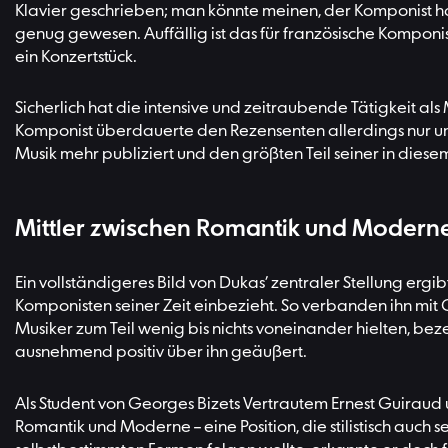
Klavier geschrieben; man könnte meinen, der Komponist ha
genug gewesen. Auffällig ist das für französische Kompon
ein Konzertstück.
Sicherlich hat die intensive und zeitraubende Tätigkeit a
Komponist überdauerte den Rezensenten allerdings nur u
Musik mehr publiziert und den größten Teil seiner in die
Mittler zwischen Romantik und Modern
Ein vollständigeres Bild von Dukas’ zentraler Stellung erg
Komponisten seiner Zeit einbezieht. So verbanden ihn mit
Musiker zum Teil wenig bis nichts voneinander hielten, bez
ausnehmend positiv über ihn geäußert.
Als Student von Georges Bizets Vertrautem Ernest Guiraud u
Romantik und Moderne – eine Position, die stilistisch auch