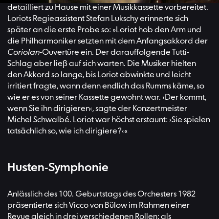
detailliert zu Hause mit einer Musikkassette vorbereitet.
Loriots Regieassistent Stefan Lukschy erinnerte sich
später an die erste Probe so: »Loriot hob den Arm und
die Philharmoniker setzten mit dem Anfangsakkord der
Coriolan
-Ouvertüre ein. Der darauffolgende Tutti-
Schlag aber ließ auf sich warten. Die Musiker hielten
den Akkord so lange, bis Loriot abwinkte und leicht
irritiert fragte, wann denn endlich das Rumms käme, so
wie er es von seiner Kassette gewohnt war. ›Der kommt,
wenn Sie ihn dirigieren‹, sagte der Konzertmeister
Michel Schwalbé. Loriot war höchst erstaunt: ›Sie spielen
tatsächlich so, wie ich dirigiere?‹«
Husten-Symphonie
Anlässlich des 100. Geburtstags des Orchesters 1982
präsentierte sich Vicco von Bülow im Rahmen einer
Revue gleich in drei verschiedenen Rollen: als