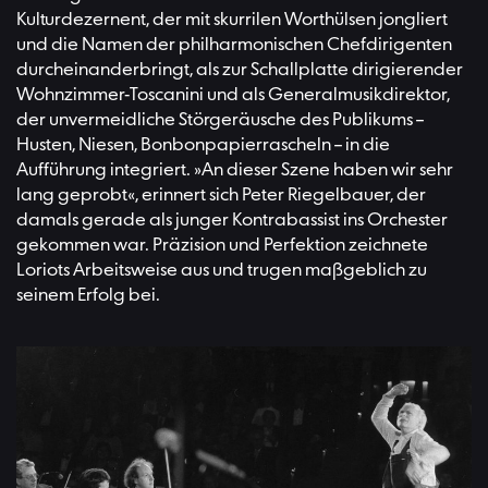
Kulturdezernent, der mit skurrilen Worthülsen jongliert
und die Namen der philharmonischen Chefdirigenten
durcheinanderbringt, als zur Schallplatte dirigierender
Wohnzimmer-Toscanini und als Generalmusikdirektor,
der unvermeidliche Störgeräusche des Publikums –
Husten, Niesen, Bonbonpapierrascheln – in die
Aufführung integriert. »An dieser Szene haben wir sehr
lang geprobt«, erinnert sich Peter Riegelbauer, der
damals gerade als junger Kontrabassist ins Orchester
gekommen war. Präzision und Perfektion zeichnete
Loriots Arbeitsweise aus und trugen maßgeblich zu
seinem Erfolg bei.