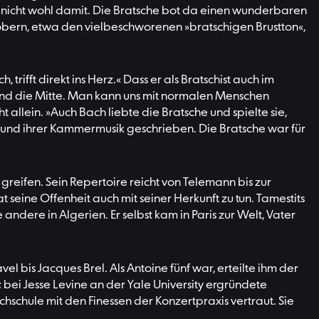
ine nicht wohl damit. Die Bratsche bot da einen wunderbaren
obern, etwa den vielbeschworenen »bratschigen Brustton«,
 trifft direkt ins Herz.« Dass er als Bratschist auch im
r sind die Mitte. Man kann uns mit normalen Menschen
t allein. »Auch Bach liebte die Bratsche und spielte sie,
und ihrer Kammermusik geschrieben. Die Bratsche war für
z greifen. Sein Repertoire reicht von Telemann bis zur
eine Offenheit auch mit seiner Herkunft zu tun. Tamestits
ndere in Algerien. Er selbst kam in Paris zur Welt, Vater
el bis Jacques Brel. Als Antoine fünf war, erteilte ihm der
bei Jesse Levine an der Yale University ergründete
chule mit den Finessen der Konzertpraxis vertraut. Sie