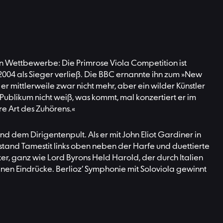
ßen Wettbewerbe: Die Primrose Viola Competition ist
004 als Sieger verließ. Die BBC ernannte ihn zum »New
er mittlerweile zwar nicht mehr, aber ein wilder Künstler
Publikum nicht weiß, was kommt, mal konzertiert er im
e Art des Zuhörens.«
nd dem Dirigentenpult. Als er mit John Eliot Gardiner in
stand Tamestit links oben neben der Harfe und duettierte
er, ganz wie Lord Byrons Held Harold, der durch Italien
en Eindrücke. Berlioz’ Symphonie mit Soloviola gewinnt