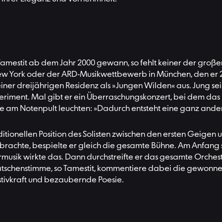
ne Tamestit ab dem Jahr 2000 gewann, so fehlt keiner der gro
New York oder der ARD-Musikwettbewerb in München, den er 2
iner dreijährigen Residenz als »Jungen Wilden« aus. Jung sei 
periment. Mal gibt er ein Überraschungskonzert, bei dem das 
e am Notenpult leuchten: »Dadurch entsteht eine ganz ander
itionellen Position des Solisten zwischen den ersten Geigen u
brachte, bespielte er gleich die gesamte Bühne. Am Anfang 
rmusik wirkte das. Dann durchstreifte er das gesamte Orchest
tschenstimme, so Tamestit, kommentiere dabei die gewonnen
stivkraft und bezaubernde Poesie.