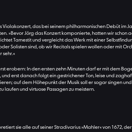
ns Violakonzert, das bei seinem philharmonischen Debüt im J
itten. »Bevor Jörg das Konzert komponierte, hatten wir sch
richtet Tamestit und vergleicht das Werk mit einer Selbstfindu
der Solisten sind, ob wir Recitals spielen wollen oder mit Or
 sehr.«
 erst erobern: In den ersten zehn Minuten darf er mit dem Boge
, und erst danach folgt ein gestrichener Ton, leise und zaghaf
llieren; auf dem Höhepunkt der Musik soll er sogar singen und 
g zu laufen und virtuose Passagen zu meistern.
etiert sie alle auf seiner Stradivarius »Mahler« von 1672, d