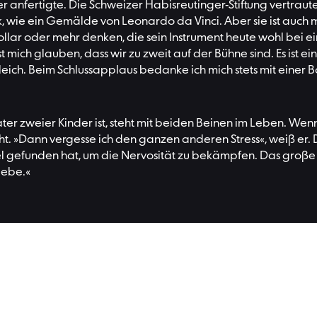
anfertigte. Die Schweizer Habisreutinger-Stiftung vertraute s
, wie ein Gemälde von Leonardo da Vinci. Aber sie ist auch me
Dollar oder mehr denken, die sein Instrument heute wohl bei 
st mich glauben, dass wir zu zweit auf der Bühne sind. Es ist 
gleich. Beim Schlussapplaus bedanke ich mich stets mit einer 
er zweier Kinder ist, steht mit beiden Beinen im Leben. Wenn er
ht. »Dann vergesse ich den ganzen anderen Stress«, weiß er. D
l gefunden hat, um die Nervosität zu bekämpfen. Das große Zi
liebe.«
Les