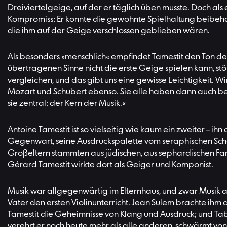
Dreiviertelgeige, auf der er täglich üben musste. Doch als 
Kompromiss: Er konnte die gewohnte Spielhaltung beibeha
die ihm auf der Geige verschlossen geblieben wären.
Als besonders »menschlich« empfindet Tamestit den Ton der Bra
übertragenen Sinne nicht die erste Geige spielen kann, stö
vergleichen, und das gibt uns eine gewisse Leichtigkeit. Wir 
Mozart und Schubert ebenso. Sie alle haben dann auch be
sie zentral: der Kern der Musik.«
Antoine Tamestit ist so vielseitig wie kaum ein zweiter – ihn
Gegenwart, seine Ausdruckspalette vom seraphischen Schönk
Großeltern stammten aus jüdischen, aus sephardischen Famil
Gérard Tamestit wirkte dort als Geiger und Komponist.
Musik war allgegenwärtig im Elternhaus, und zwar Musik alle
Vater den ersten Violinunterricht. Jean Sulem brachte ihm
Tamestit die Geheimnisse von Klang und Ausdruck; und Tab
verehrt er noch heute mehr als alle anderen, schwärmt vo