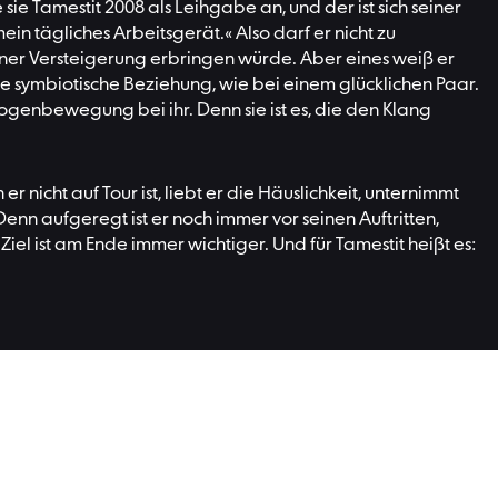
ie Tamestit 2008 als Leihgabe an, und der ist sich seiner
in tägliches Arbeitsgerät.« Also darf er nicht zu
einer Versteigerung erbringen würde. Aber eines weiß er
eine symbiotische Beziehung, wie bei einem glücklichen Paar.
Bogenbewegung bei ihr. Denn sie ist es, die den Klang
 nicht auf Tour ist, liebt er die Häuslichkeit, unternimmt
enn aufgeregt ist er noch immer vor seinen Auftritten,
el ist am Ende immer wichtiger. Und für Tamestit heißt es:
en Sie weitere Porträts