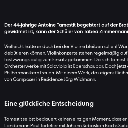
Der 44-jährige Antoine Tamestit begeistert auf der B
gewidmet ist, kann der Schüler von Tabea Zimmermann s
Vielleicht hätte er doch bei der Violine bleiben sollen! W
debütieren können. Violinkonzerte stehen regelmäßig auf 
fast zwangsläufig zum Einsatz gekommen. Da sich Tamestit a
Orchesterwerke mit Soloviola ist überschaubar. Doch jetzt 
Philharmonikern freuen. Mit einem Werk, das eigens für ihn
von Composer in Residence Jörg Widmann.
Eine glückliche Entscheidung
Tamestit selbst bedauert keinen einzigen Moment, dass er d
Landsmann Paul Tortelier mit Johann Sebastian Bachs Suiten