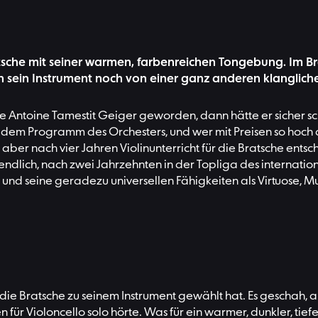
ratsche mit seiner warmen, farbenreichen Tongebung. Im 
ein Instrument noch von einer ganz anderen klanglichen 
äre Antoine Tamestit Geiger geworden, dann hätte er sicher s
dem Programm des Orchesters, und wer mit Preisen so hoch d
ber nach vier Jahren Violinunterricht für die Bratsche entsc
endlich, nach zwei Jahrzehnten in der Topliga des internation
 und seine geradezu universellen Fähigkeiten als Virtuose, Mu
ie Bratsche zu seinem Instrument gewählt hat. Es geschah, al
 für Violoncello solo hörte. Was für ein warmer, dunkler, tie