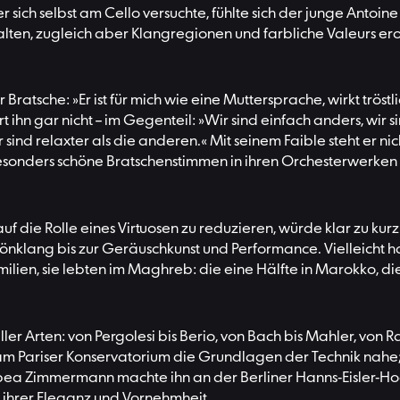
er sich selbst am Cello versuchte, fühlte sich der junge Anto
lten, zugleich aber Klangregionen und farbliche Valeurs er
tsche: »Er ist für mich wie eine Muttersprache, wirkt tröstlich,
rt ihn gar nicht – im Gegenteil: »Wir sind einfach anders, wi
sind relaxter als die anderen.« Mit seinem Faible steht er nich
sonders schöne Bratschenstimmen in ihren Orchesterwerken 
 auf die Rolle eines Virtuosen zu reduzieren, würde klar zu kur
lang bis zur Geräuschkunst und Performance. Vielleicht hat s
ien, sie lebten im Maghreb: die eine Hälfte in Marokko, die a
r Arten: von Pergolesi bis Berio, von Bach bis Mahler, von Rav
 am Pariser Konservatorium die Grundlagen der Technik nahe; 
ea Zimmermann machte ihn an der Berliner Hanns-Eisler-Hochs
n ihrer Eleganz und Vornehmheit.