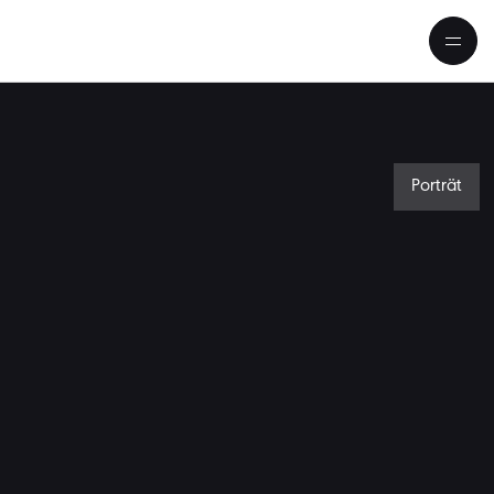
Porträt
rträt: Bratschist Antoine Tamesti