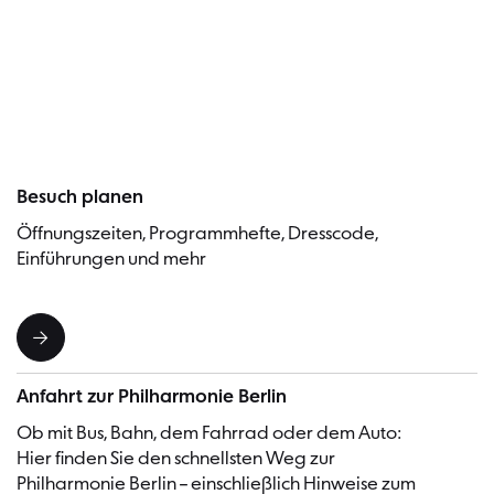
Charts, das Album
New Seasons
mit Händel-
Transkriptionen schaffte es sogar bis in die deutschen
Besucher
Pop-Charts. Als Solist hat Albrecht Mayer mit Dirigenten
wie Claudio Abbado, Sir Simon Rattle, Christian
Thielemann und Nikolaus Harnoncourt
zusammengearbeitet, zudem ist er ein begeisterter
Kammermusiker, mit Partnern wie Hélène Grimaud, Leif
Ove Andsnes und Lars Vogt.
Besuch planen
Öffnungszeiten, Programmhefte, Dresscode,
Einführungen und mehr
Anfahrt zur Philharmonie Berlin
Ob mit Bus, Bahn, dem Fahrrad oder dem Auto:
Hier finden Sie den schnellsten Weg zur
Philharmonie Berlin – einschließlich Hinweise zum