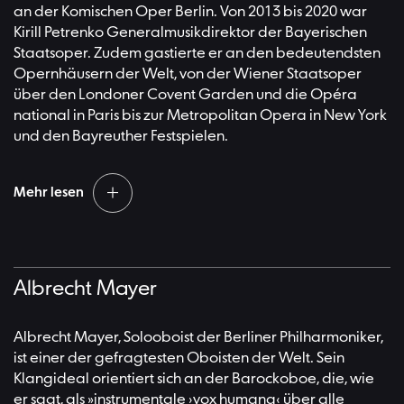
an der Komischen Oper Berlin. Von 2013 bis 2020 war
Kirill Petrenko Generalmusikdirektor der Bayerischen
Staatsoper. Zudem gastierte er an den bedeutendsten
Opernhäusern der Welt, von der Wiener Staatsoper
über den Londoner Covent Garden und die Opéra
national in Paris bis zur Metropolitan Opera in New York
und den Bayreuther Festspielen.
Mehr lesen
Auch die großen internationalen Symphonieorchester –
in Wien, München, Dresden, Paris, Amsterdam, London,
Albrecht Mayer
Rom, Chicago, Cleveland und Israel – hat er dirigiert. In
der Zusammenarbeit mit den Berliner Philharmonikern
haben sich seit seinem Debüt 2006 vielfältige
Albrecht Mayer, Solooboist der Berliner Philharmoniker,
programmatische Schwerpunkte herausgebildet. Dazu
ist einer der gefragtesten Oboisten der Welt. Sein
gehört die Arbeit am klassisch-romantischen
Klangideal orientiert sich an der Barockoboe, die, wie
Kernrepertoire des Orchesters, etwa mit Symphonien
er sagt, als »instrumentale ›vox humana‹ über alle