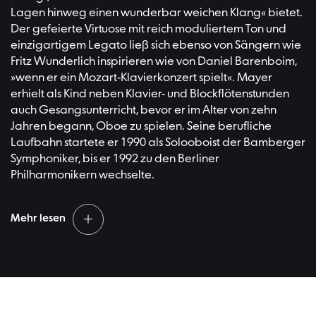
von Beethoven, Mendelssohn und Brahms. Ein weiteres
Lagen hinweg einen wunderbar weichen Klang« bietet.
Anliegen Kirill Petrenkos sind zu Unrecht vergessene
Der gefeierte Virtuose mit reich moduliertem Ton und
Komponisten wie Josef Suk oder Erich Wolfgang
einzigartigem Legato ließ sich ebenso von Sängern wie
Korngold. In Opernaufführungen mit den Berliner
Fritz Wunderlich inspirieren wie von Daniel Barenboim,
Philharmonikern haben zuletzt Richard Strauss’
Die Frau
»wenn er ein Mozart-Klavierkonzert spielt«. Mayer
ohne Schatten
und
Elektra
für Aufmerksamkeit gesorgt.
erhielt als Kind neben Klavier- und Blockflötenstunden
auch Gesangsunterricht, bevor er im Alter von zehn
Jahren begann, Oboe zu spielen. Seine berufliche
Laufbahn startete er 1990 als Solooboist der Bamberger
Symphoniker, bis er 1992 zu den Berliner
Philharmonikern wechselte.
Mehr lesen
Um seine klanglichen Vorstellungen bis ins Letzte
umzusetzen, gründete der mehrfache Echo-Preisträger
das Ensemble New Seasons. Seine CD
Auf Mozarts
Spuren
hielt sich über Monate in den deutschen Klassik-