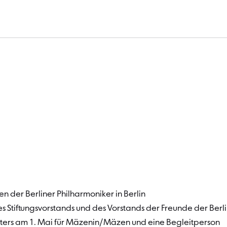
Werden Sie Mitglied – als 
 der Berliner Philharmoniker in Berlin
s Stiftungsvorstands und des Vorstands der Freunde der Berl
sters am 1. Mai für Mäzenin/Mäzen und eine Begleitperson