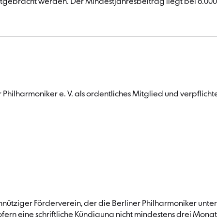
itgebracht werden. Der Mindestjahresbeitrag liegt bei 6.000
r Philharmoniker e. V. als ordentliches Mitglied und verpflich
innütziger Förderverein, der die Berliner Philharmoniker unter
ofern eine schriftliche Kündigung nicht mindestens drei Monat