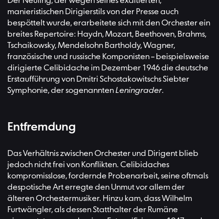
Der Neuling, der wegen seines exaltierten,
manieristischen Dirigierstils von der Presse auch
bespöttelt wurde, erarbeitete sich mit den Orchester ein
breites Repertoire: Haydn, Mozart, Beethoven, Brahms,
Tschaikowsky, Mendelsohn Bartholdy, Wagner,
französische und russische Komponisten – beispielsweise
dirigierte Celibidache im Dezember 1946 die deutsche
Erstaufführung von Dmitri Schostakowitschs Siebter
Symphonie, der sogenannten
Leningrader
.
Entfremdung
Das Verhältnis zwischen Orchester und Dirigent blieb
jedoch nicht frei von Konflikten. Celibidaches
kompromisslose, fordernde Probenarbeit, seine oftmals
despotische Art erregte den Unmut vor allem der
älteren Orchestermusiker. Hinzu kam, dass Wilhelm
Furtwängler, als dessen Statthalter der Rumäne