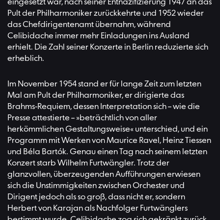
eingesetzt war, nach seiner Entnazifizierung 1947 an das
Pult der Philharmoniker zurückkehrte und 1952 wieder
das Chefdirigentenamt übernahm, während
Celibidache immer mehr Einladungen ins Ausland
erhielt. Die Zahl seiner Konzerte in Berlin reduzierte sich
erheblich.
Im November 1954 stand er für lange Zeit zum letzten
Mal am Pult der Philharmoniker, er dirigierte das
Brahms-Requiem, dessen Interpretation sich – wie die
Presse attestierte – »beträchtlich von aller
herkömmlichen Gestaltungsweise« unterschied, und ein
Programm mit Werken von Maurice Ravel, Heinz Tiessen
und Béla Bartók. Genau einen Tag nach seinem letzten
Konzert starb Wilhelm Furtwängler. Trotz der
glanzvollen, überzeugenden Aufführungen erwiesen
sich die Unstimmigkeiten zwischen Orchester und
Dirigent jedoch als so groß, dass nicht er, sondern
Herbert von Karajan als Nachfolger Furtwänglers
bestimmt wurde. Celibidache zog sich gekränkt zurück