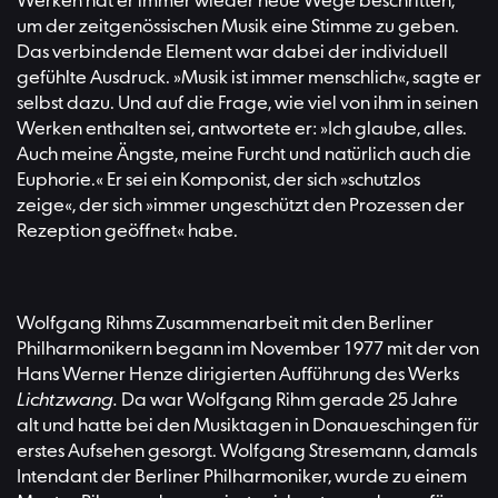
Werken hat er immer wieder neue Wege beschritten,
um der zeitgenössischen Musik eine Stimme zu geben.
Das verbindende Element war dabei der individuell
gefühlte Ausdruck. »Musik ist immer menschlich«, sagte er
selbst dazu. Und auf die Frage, wie viel von ihm in seinen
Werken enthalten sei, antwortete er: »Ich glaube, alles.
Auch meine Ängste, meine Furcht und natürlich auch die
Euphorie.« Er sei ein Komponist, der sich »schutzlos
zeige«, der sich »immer ungeschützt den Prozessen der
Rezeption geöffnet« habe.
Wolfgang Rihms Zusammenarbeit mit den Berliner
Philharmonikern begann im November 1977 mit der von
Hans Werner Henze dirigierten Aufführung des Werks
Lichtzwang.
Da war Wolfgang Rihm gerade 25 Jahre
alt und hatte bei den Musiktagen in Donaueschingen für
erstes Aufsehen gesorgt. Wolfgang Stresemann, damals
Intendant der Berliner Philharmoniker, wurde zu einem