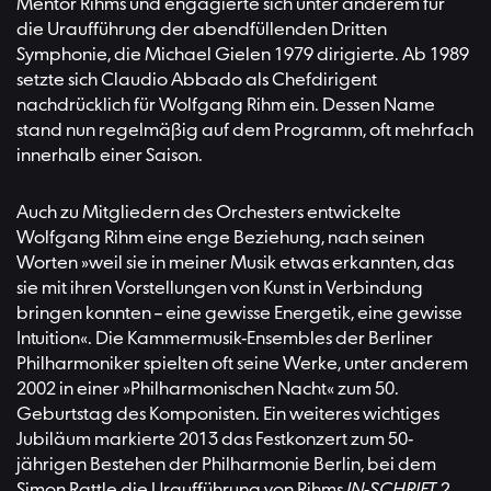
Mentor Rihms und engagierte sich unter anderem für
die Uraufführung der abendfüllenden Dritten
Symphonie, die Michael Gielen 1979 dirigierte. Ab 1989
setzte sich Claudio Abbado als Chefdirigent
nachdrücklich für Wolfgang Rihm ein. Dessen Name
stand nun regelmäßig auf dem Programm, oft mehrfach
innerhalb einer Saison.
Auch zu Mitgliedern des Orchesters entwickelte
Wolfgang Rihm eine enge Beziehung, nach seinen
Worten »weil sie in meiner Musik etwas erkannten, das
sie mit ihren Vorstellungen von Kunst in Verbindung
bringen konnten – eine gewisse Energetik, eine gewisse
Intuition«. Die Kammermusik-Ensembles der Berliner
Philharmoniker spielten oft seine Werke, unter anderem
2002 in einer »Philharmonischen Nacht« zum 50.
Geburtstag des Komponisten. Ein weiteres wichtiges
Jubiläum markierte 2013 das Festkonzert zum 50-
jährigen Bestehen der Philharmonie Berlin, bei dem
Simon Rattle die Uraufführung von Rihms
IN-SCHRIFT 2