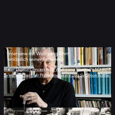
Aufzeichnung vom März 2024 | Video: Tobias Möller / Adam
Interview mit Wolfgang Rihm
Janisch
anlässlich seiner Residency
In der Digital Concert Hall: Wolfgang Rihms »IN-SCHRIFT
2« mit den Berliner Philharmonikern und Sir Simon Rattle.