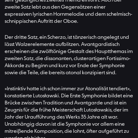
sehr gesangliches zweites Thema einführt. Auch der
zweite Satz lebt aus den Gegensätzen einer
expressiven lyrischen Hornmelodie und dem schelmisch-
schnippischen Auftritt der Oboe.
Der dritte Satz, ein Scherzo, ist tänzerisch angelegt und
lässt Walzerelemente aufblitzen. Avantgardistisch
erscheinen die zwölftönige Gestalt des Hauptthemas im
zweiten Satz, die dissonanten, clusterartigen Fortissimo-
Akkorde zu Beginn und kurz vor Ende der Symphonie
sowie die Teile, die bereits atonal konzipiert sind.
»Instinktiv hatte ich schon immer zur Atonalität tendiert«,
konstatierte Lutosławski. Die Erste Symphonie bildet eine
Brücke zwischen Tradition und Avantgarde und ist ein
Zeugnis für die frühe Meisterschaft Lutosławskis, der im
Jahr der Uraufführung des Werks 35 Jahre alt war.
Unabhängig davon ist die Symphonie vor allem eine
mitreißende Komposition, die lohnt, öfter aufgeführt zu