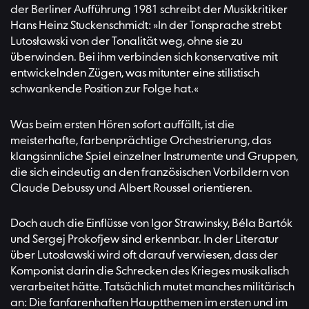
der Berliner Aufführung 1981 schreibt der Musikkritiker
Hans Heinz Stuckenschmidt: »In der Tonsprache strebt
Lutosławski von der Tonalität weg, ohne sie zu
überwinden. Bei ihm verbinden sich konservative mit
entwickelnden Zügen, was mitunter eine stilistisch
schwankende Position zur Folge hat.«
Was beim ersten Hören sofort auffällt, ist die
meisterhafte, farbenprächtige Orchestrierung, das
klangsinnliche Spiel einzelner Instrumente und Gruppen,
die sich eindeutig an den französischen Vorbildern von
Claude Debussy und Albert Roussel orientieren.
Doch auch die Einflüsse von Igor Strawinsky, Béla Bartók
und Sergej Prokofjew sind erkennbar. In der Literatur
über Lutosławski wird oft darauf verwiesen, dass der
Komponist darin die Schrecken des Krieges musikalisch
verarbeitet hätte. Tatsächlich mutet manches militärisch
an: Die fanfarenhaften Hauptthemen im ersten und im