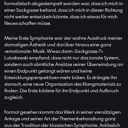
formalistisch abgestempelt worden war, dass ich mich in
einer Sackgasse befand, dass ich mich in dieser Richtung
nicht weiter entwickeln könnte, dass ich etwas für mich
Neues schaffen müsse.
Meine Erste Symphonie war der wahre Ausdruck meiner
damaligen Ästhetik und darüber hinaus eine ganz
›emotionale‹ Musik. Wieso dann ›Sackgasse‹?«
Lutosławski empfand, dass nicht nur das tonale System,
sondern auch sämtliche Ansätze seiner Überwindung an
einen Endpunkt gelangt wären und keine
Entwicklungsperspektiven mehr böten. Es drängte ihn
danach, eine neue Organisation des Klangmaterials zu
finden. Die Erste bildete für ihn Endpunkt und Aufbruch
zugleich.
Formal gesehen kommt das Werk in seiner viersätzigen
Anlage und seiner Art der Themenbehandlung ganz
aus der Tradition der klassischen Symphonie. Anlässlich