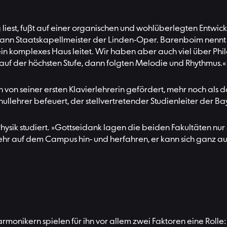
liest, fußt auf einer organischen und wohlüberlegten Entwic
dann Staatskapellmeister der Linden-Oper. Barenboim nenn
n komplexes Haus leitet. Wir haben aber auch viel über Phil
auf der höchsten Stufe, dann folgten Melodie und Rhythmus.«
n von seiner ersten Klavierlehrerin gefördert, mehr noch als 
llehrer befeuert, der stellvertretender Studienleiter der B
 Physik studiert. »Gottseidank lagen die beiden Fakultäten nur
auf dem Campus hin- und herfahren, er kann sich ganz auf die
armonikern spielen für ihn vor allem zwei Faktoren eine Roll