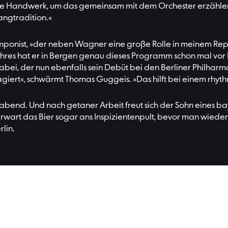
ntische Handwerk, um das gemeinsam mit dem Orchester erzähl
angtradition.«
omponist, »der neben Wagner eine große Rolle in meinem Repe
Jahres hat er in Bergen genau dieses Programm schon mal vor 
bei, der nun ebenfalls sein Debüt bei den Berliner Philharmo
giert«, schwärmt Thomas Guggeis. »Das hilft bei einem rhyt
bend. Und nach getaner Arbeit freut sich der Sohn eines bayr
erwart das Bier sogar ans Inspizientenpult, bevor man wieder
rlin.
Lesen Si