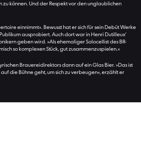
en zu können. Und der Respekt vor den unglaublichen
rtoire einnimmt«. Bewusst hat er sich für sein Debüt Werke
Publikum ausprobiert. Auch dort war in Henri Dutilleux‘
nikern geben wird. »Als ehemaliger Solocellist des BR-
hmisch so komplexen Stück, gut zusammenzuspielen.«
ischen Brauereidirektors dann auf ein Glas Bier. »Das ist
 auf die Bühne geht, um sich zu verbeugen«, erzählt er
e weiter