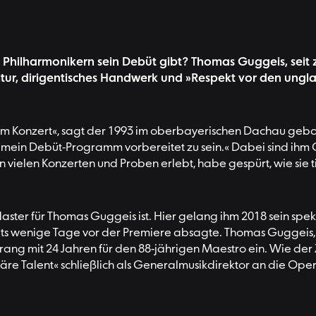
r Philharmonikern sein Debüt gibt? Thomas Guggeis, seit
itur, dirigentisches Handwerk und »Respekt vor den ungla
iesem Konzert«, sagt der 1993 im oberbayerischen Dachau geb
mein Debüt-Programm vorbereitet zu sein.« Dabei sind ihm 
in vielen Konzerten und Proben erlebt, habe gespürt, wie sie 
flaster für Thomas Guggeis ist. Hier gelang ihm 2018 sein spe
ts wenige Tage vor der Premiere absagte. Thomas Guggeis, 
ng mit 24 Jahren für den 88-jährigen Maestro ein. Wie der Zu
e Talent« schließlich als Generalmusikdirektor an die Oper 