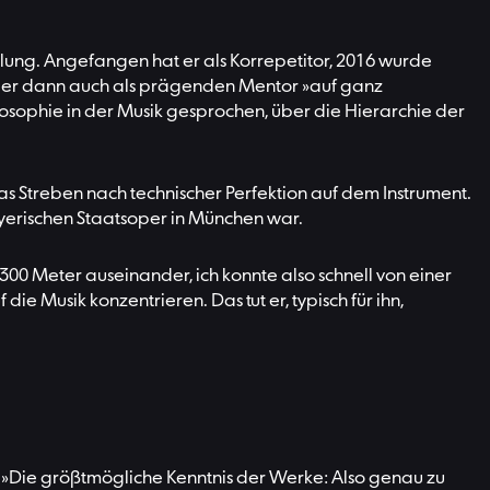
klung. Angefangen hat er als Korrepetitor, 2016 wurde
t er dann auch als prägenden Mentor »auf ganz
osophie in der Musik gesprochen, über die Hierarchie der
das Streben nach technischer Perfektion auf dem Instrument.
ayerischen Staatsoper in München war.
 300 Meter auseinander, ich konnte also schnell von einer
 Musik konzentrieren. Das tut er, typisch für ihn,
e: »Die größtmögliche Kenntnis der Werke: Also genau zu