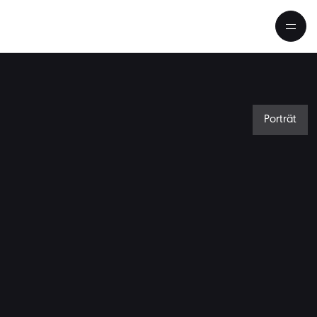
Porträt
geis im Porträt