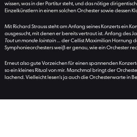
wissen, was in der Partitur steht, und das nötige dirige
Einzelkünstlern in einem solchen Orchester sowie dessen Kl
Mit Richard Strauss steht am Anfang seines Konzerts ein K
ausgesucht, mit denen er bereits vertraut ist. Anfang des 
Tout un monde lointain ...
der Cellist Maximilian Hornung da
Symphonieorchesters weiß er genau, wie ein Orchester rea
Erneut also gute Vorzeichen für einen spannenden Konzerta
so ein kleines Ritual von mir. Manchmal bringt der Orchest
lachend. Vielleicht lesen’s ja auch die Orchesterwarte in Be