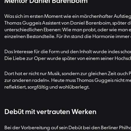
Mentor Daniel Barenboim
Was sich im ersten Moment wie ein märchenhafter Aufstieg 
Thomas Guggeis Assistent von Daniel Barenboim, später 
unterschiedlichen Ebenen: Wie man probt, oder wie man ei
einzelnen Bestandteile. Für ihn stand die Harmonie immer 
Das Interesse für die Form und den Inhalt wurde indes scho
Die Liebe zur Oper wurde später von einem seiner Hochschu
Dort hat er nicht nur Musik, sondern zur gleichen Zeit auch
zur anderen radeln«. Heute muss Thomas Guggeis nicht mehr 
reflektiert, sorgfältig und wohlüberlegt.
Debüt mit vertrauten Werken
Bei der Vorbereitung auf sein Debüt bei den Berliner Philh