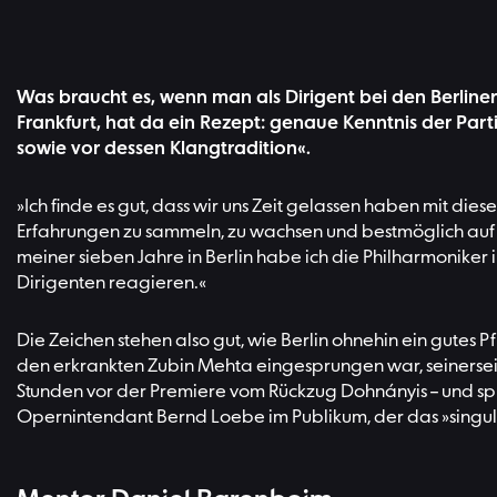
Was braucht es, wenn man als Dirigent bei den Berline
Frankfurt, hat da ein Rezept: genaue Kenntnis der Part
sowie vor dessen Klangtradition«.
»Ich finde es gut, dass wir uns Zeit gelassen haben mit d
Erfahrungen zu sammeln, zu wachsen und bestmöglich auf 
meiner sieben Jahre in Berlin habe ich die Philharmoniker 
Dirigenten reagieren.«
Die Zeichen stehen also gut, wie Berlin ohnehin ein gutes P
den erkrankten Zubin Mehta eingesprungen war, seinersei
Stunden vor der Premiere vom Rückzug Dohnányis – und spra
Opernintendant Bernd Loebe im Publikum, der das »singulär