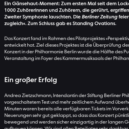
Ein Gänsehaut-Moment: Zum ersten Mal seit dem Lockdo
1000 Zuhörerinnen und Zuhörern, die gerührt, ergriff
Zweiter Symphonie lauschten. Die
Berliner Zeitung
feie
zugleich«. Zum Schluss gab es Standing Ovations.
Das Konzert fand im Rahmen des Pilotprojektes »Perspektive 
entwickelt hat. Ziel dieses Projektes ist die Überprüfung 
Konzert in der Philharmonie Berlin wurde die Hälfte des Pu
Veranstaltung im Foyer des Kammermusiksaals der Philharm
Ein großer Erfolg
Andrea Zietzschmann, Intendantin der Stiftung Berliner Phi
vorgeschaltetem Test und mehr zeitlichem Aufwand überh
Minuten waren bereits alle verfügbaren Tickets im Vorver
Neuerungen sehr gut geklappt, so dass das Konzert pünkt
bewegend und werden sicher einzigartig in der langen Ges
aufbauen können. Wir sind allen Beteiligten sehr dankbar fü