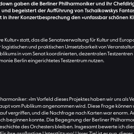
wn gaben die Berliner Philharmoniker und ihr Chefdirige
en und begeistert der Aufführung von Tschaikowskys Fant
rt in ihrer Konzertbesprechung den »unfassbar schönen K
Kultur« statt, das die Senatsverwaltung für Kultur und Europa 
der logistischen und praktischen Umsetzbarkeit von Veranstal
blikums in vom Senat koordinierten, dezentralen Testzentren 
onie Berlin eingerichtetes Testzentrum nutzen.
lharmoniker: »Im Vorfeld dieses Projektes haben wir uns als V
aupt vom Publikum angenommen wird. Diese Frage können wir
kauf vergriffen, und die Nachfrage nach Karten war enorm. A
lich beginnen konnte. Die Begegnung der Berliner Philharm
chichte des Orchesters bleiben. Insgesamt bewerte ich diese
r ihre großartige Unterstützung! Unser Ziel ist es nun, diese