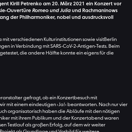
nt Kirill Petrenko am 20. März 2021 ein Konzert vor
asie-Ouvertüre
Romeo und Julia
und Rachmaninows
lang der Philharmoniker, nobel und ausdrucksvoll
mit verschiedenen Kulturinstitutionen sowie visitBerlin
tungen in Verbindung mit SARS-CoV-2-Antigen-Tests. Beim
getestet, die andere Hälfte konnte ein eigens für die
eranstalter gefragt, ob ein Konzertbesuch mit
 mit einem eindeutigen ›Ja!‹ beantworten. Nach nur vier
uch organisatorisch haben die Abläufe mit den nötigen
oniker mit ihrem Publikum und der Konzertabend waren
n Testlauf als großen Erfolg, auf dem wir weiter
s Projekt als Grundlage und Vorbild für weitere