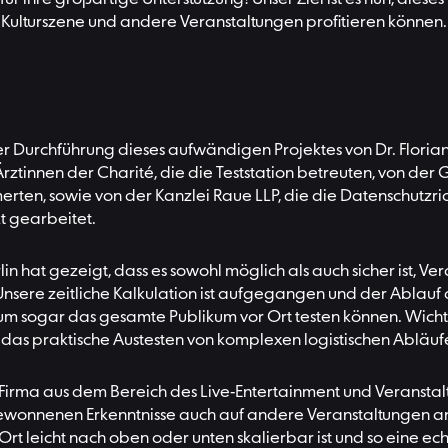
Kulturszene und andere Veranstaltungen profitieren können.
er Durchführung dieses aufwändigen Projektes von Dr. Florian
Ärztinnen der Charité, die die Teststation betreuten, von de
en, sowie von der Kanzlei Raue LLP, die die Datenschutzrich
kt gearbeitet.
rlin hat gezeigt, dass es sowohl möglich als auch sicher ist,
sere zeitliche Kalkulation ist aufgegangen und der Ablauf d
raum sogar das gesamte Publikum vor Ort testen können. Wicht
 das praktische Austesten von komplexen logistischen Abläufe
ma aus dem Bereich des Live-Entertainment und Veranstalter v
gewonnenen Erkenntnisse auch auf andere Veranstaltungen an
rt leicht nach oben oder unten skalierbar ist und so eine e