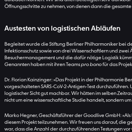
Öffnungsschritte zu nehmen, von denen dann die gesamte 
Austesten von logistischen Abläufen
Begleitet wurde die Stiftung Berliner Philharmoniker bei d
Infektionsschutz sowie von drei Wissenschaftlern und zwei 
Besuchermanagement und die dafür nötige Logistik kümmert
Genannten haben mit ihren Teams
pro bono
für das Proje
Dr. Florian Kainzinger: »Das Projekt in der Philharmonie Be
vorgeschalteten SARS-CoV-2-Antigen-Test durchzuführen. Un
logistischer Sicht gut machbar. Wir hätten im selben Zeit
nicht um eine wissenschaftliche Studie handelt, sondern um
Marko Hegner, Geschäftsführer der Goodlive GmbH: »Als Fir
diesem Projekt teilzunehmen. Wir freuen uns darauf, die 
war, dass die Anzahl der durchzuführenden Testungen vor O