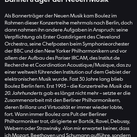
Als Bannerträger der Neuen Musik kam Boulez im
Rahmen dieser Konzertreihe mehrmals nach Berlin, doch
dann nahmen ihn andere Aufgaben in Anspruch: seine
Verpflichtung als Erster Gastdirigent des Cleveland
Orchestra, seine Chefposten beim Symphonieorchester
der BBC und den New Yorker Philharmonikern und vor
allem der Aufbau des Pariser IRCAM, des Institut de
Recherche et Coordination Acoustique/Musique, das zu
einer weltweit führenden Institution auf dem Gebiet der
elektronischen Musik wurde. Fast 30 Jahre lang blieb
Boulez Berlin fern. Erst 1993 – die Konzertreihe
Musik des
20. Jahrhunderts
gab es längst nicht mehr – setzte er die
Zusammenarbeit mit den Berliner Philharmonikern,
deren Brillanz und Virtuosität er immer wieder lobte,
fort. Wann immer Boulez ans Pult der Berliner
Philharmoniker trat, dirigierte er Bartók, Ravel, Debussy,
Webern oder Strawinsky. »Von mir erwartet keiner, dass
ich Mozart, Beethoven und Schumann aufführe, sondern