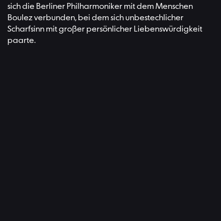
sich die Berliner Philharmoniker mit dem Menschen
Boulez verbunden, bei dem sich unbestechlicher
Scharfsinn mit großer persönlicher Liebenswürdigkeit
paarte.
Boulez mee
P
Pierre Boulez | Bild: Berliner Philhar