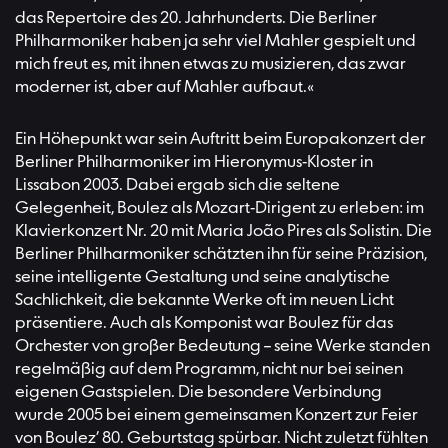
das Repertoire des 20. Jahrhunderts. Die Berliner
Philharmoniker haben ja sehr viel Mahler gespielt und
mich freut es, mit ihnen etwas zu musizieren, das zwar
moderner ist, aber auf Mahler aufbaut.«
Ein Höhepunkt war sein Auftritt beim Europakonzert der
Berliner Philharmoniker im Hieronymus-Kloster in
Lissabon 2003. Dabei ergab sich die seltene
Gelegenheit, Boulez als Mozart-Dirigent zu erleben: im
Klavierkonzert Nr. 20 mit Maria João Pires als Solistin. Die
Berliner Philharmoniker schätzten ihn für seine Präzision,
seine intelligente Gestaltung und seine analytische
Sachlichkeit, die bekannte Werke oft im neuen Licht
präsentiere. Auch als Komponist war Boulez für das
Orchester von großer Bedeutung – seine Werke standen
regelmäßig auf dem Programm, nicht nur bei seinen
eigenen Gastspielen. Die besondere Verbindung
wurde 2005 bei einem gemeinsamen Konzert zur Feier
von Boulez’ 80. Geburtstag spürbar. Nicht zuletzt fühlten