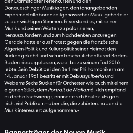
den Darmstädter Ferienkursen und den
Donaueschinger Musiktagen, den tonangebenden
Experimentallaboren zeitgenössischer Musik, gehörte er
zu den wichtigen Stimmen. Er verstand es, mit seiner
Musik und seinen Worten zu polarisieren,
herauszufordern und zum Nachdenken anzuregen.
Gerade hatte er aus Protest gegen die französische
Algerien-Politik und Kulturpolitik seiner Heimat den
Rücken gekehrt und sich im beschaulichen Kurort Baden-
Baden niedergelassen, wo er bis zu seinem Tod 2016
lebte. Sein Debüt bei den Berliner Philharmonikern am
14. Januar 1961 bestritt er mit Debussys
Iberia
und
Weberns Sechs Stücken für Orchester wie auch mit einem
eigenen Stück, dem
Portrait de Mallamé
. »Ich empfand
es doch als schwierig«, erinnerte sich Boulez. »Es gab
nicht viel Publikum – aber die, die zuhörten, haben die
Musik interessiert aufgenommen.«
Bannerträger der Neuen Musik