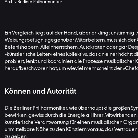
Archiv Berliner Philharmoniker
Ein Vergleich liegt auf der Hand, aber er klingt unstimmi
Weisungsbefugnis gegenüber Mitarbeitern, muss sich der C
Befehlshabern, Alleinherrschern, Autokraten oder gar Desp
»künstlerische Leiter« eines Kollektivs, das an einer höchst
probiert, lenkt und koordiniert die Prozesse musikalisch
heraufbeschworen hat, um wieviel mehr scheint der »Chef
Können und Autorität
Die Berliner Philharmoniker, wie überhaupt die großen Symp
bewirken, gewiss durch die Energie all ihrer Mitwirkenden,
künstlerische Verantwortung für einen musikalischen Orga
unmittelbare Nähe zu den Künstlern voraus, das Vertrauen 
zu geben.