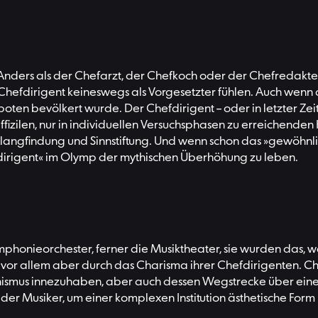
g. Anders als der Chefarzt, der Chefkoch oder der Chefredakt
hefdirigent keineswegs als Vorgesetzter fühlen. Auch wenn 
oten bevölkert wurde. Der Chefdirigent – oder in letzter Zei
 diffizilen, nur in individuellen Versuchsphasen zu erreichende
er Klangfindung und Sinnstiftung. Und wenn schon das »gewöh
dirigent« im Olymp der mythischen Überhöhung zu leben.
honieorchester, ferner die Musiktheater, sie wurden das, was
 vor allem aber durch das Charisma ihrer Chefdirigenten. Che
nismus innezuhaben, aber auch dessen Wegstrecke über einen
der Musiker, um einer komplexen Institution ästhetische For