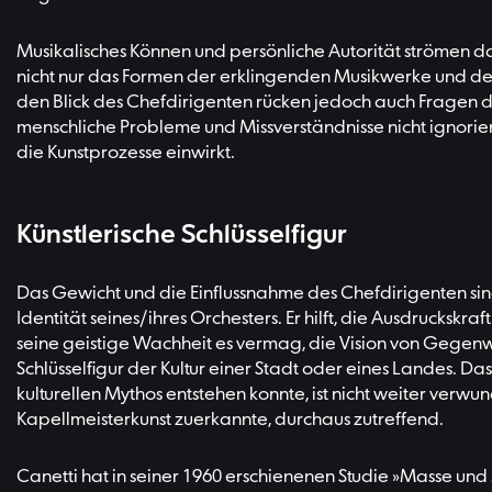
Musikalisches Können und persönliche Autorität strömen da
nicht nur das Formen der erklingenden Musikwerke und der
den Blick des Chefdirigenten rücken jedoch auch Fragen 
menschliche Probleme und Missverständnisse nicht ignorie
die Kunstprozesse einwirkt.
Künstlerische Schlüsselfigur
Das Gewicht und die Einflussnahme des Chefdirigenten sind
Identität seines/ihres Orchesters. Er hilft, die Ausdrucksk
seine geistige Wachheit es vermag, die Vision von Gegenwa
Schlüsselfigur der Kultur einer Stadt oder eines Landes. D
kulturellen Mythos entstehen konnte, ist nicht weiter verwun
Kapellmeisterkunst zuerkannte, durchaus zutreffend.
Canetti hat in seiner 1960 erschienenen Studie »Masse und