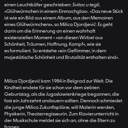
einen Leuchtkäfer geschrieben:
Svitac u tegli
,
»Glühwürmchen in einem Einmachglas«. »Das neue Stück
ist wie ein Bild aus einem Album, aus den Memoiren
eines Glühwürmchens«, so Milica Djordjević. Es geht
darin um die Erinnerung an einen wahrhaft
existenziellen Moment – »an diesen Wirbel aus
Schönheit, Träumen, Hoffnung, Kampf«, wie sie
es formuliert. So entstehe »ein Geflimmer, in dem
majestätische Schönheit und Brutalität enthalten sind«.
Milica Djordjević kam 1984 in Belgrad zur Welt. Die
Kindheit endete für sie schon vor dem siebten
Geburtstag, als die Jugoslawienkriege begannen, die
fast ein Jahrzehnt andauern sollten. Dennoch schmiedet
die junge Milica Zukunftspläne, will Malerin werden,
Physikerin, Theaterregisseurin. Zum Klavierunterricht in
der Musikschule meldet sie sich an, ohne die Eltern zu
fragen.