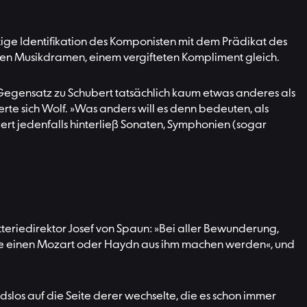
tige Identifikation des Komponisten mit dem Prädikat des
hen Musikdramen, einem vergifteten Kompliment gleich.
Gegensatz zu Schubert tatsächlich kaum etwas anderes als
rte sich Wolf. »Was anders will es denn bedeuten, als
ert jedenfalls hinterließ Sonaten, Symphonien (sogar
teriedirektor Josef von Spaun: »Bei aller Bewunderung,
n nie einen Mozart oder Haydn aus ihm machen werden«, und
slos auf die Seite derer wechselte, die es schon immer