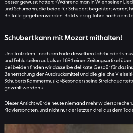
besser gewusst hatten: »Während man in Wien seinen Lied
und Schumann, die beide für Schubert begeistert waren, h
Beifalle gegeben werden. Bald vierzig Jahre nach dem To
Schubert kann mit Mozart mithalten!
Und trotzdem – noch am Ende desselben Jahrhunderts muss
und Fehlurteilen auf, als er 1894 einen Zeitungsartikel übe
bei beiden finden wir dasselbe delikate Gespür für das in
Beherrschung der Ausdrucksmittel und die gleiche Vielseiti
Schuberts Kammermusik: »Besonders seine Streichquartette u
gezählt werden.«
Dieser Ansicht würde heute niemand mehr widersprechen. 
Klaviersonaten, und nicht nur der letzten drei aus dem T