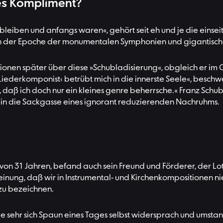
etes Kompliment?
leiben und anfangs waren«, gehört seit eh und je die einsei
t, in der Epoche der monumentalen Symphonien und gigantisc
onen später über diese »Schubladisierung«, obgleich er im 
iederkomponist‹ betrübt mich in die innerste Seele«, beschwe
daß ich doch nur ein kleines genre beherrsche.« Franz Schub
h in die Sackgasse eines ignorant reduzierenden Nachruhms.
on 31 Jahren, befand auch sein Freund und Förderer, der Lot
 Meinung, daß wir in Instrumental- und Kirchenkompositione
 zu bezeichnen.
 sehr sich Spaun eines Tages selbst widersprach und umstand