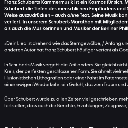
Franz Schuberts Kammermusik ist ein Kosmos für sich.
Schubert die Tiefen des menschlichen Empfindens und S
Weise auszudrücken – auch
ohne
Text. Seine Musik ka
verliert. In unserem Schubert-Marathon mit Mitglieder
als auch die Musikerinnen und Musiker der Berliner Phi
»Dein Lied ist drehend wie das Sterngewölbe, / Anfang und
anderen Autor hat Franz Schubert häufiger vertont als G
In Schuberts Musik vergeht die Zeit anders. Sie gleicht nic
Kreis, der perfekten geschlossenen Form. Sie ähnelt vielme
illusionistischen Lithografien oder einer Fahrt im Paterno
einer ewigen Wiederkehr: ein Gefühl, das zum Traum und 
Über Schubert wurde zu allen Zeiten viel geschrieben, mehr
feststellen, dass auch die Berichte, Erzählungen, Zeugni