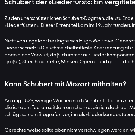
Schubert der »Liederfürst«: Ein vergift
Zu den unerschütterlichen Schubert-Dogmen, die »zu Ende b
»Liederfürsten«. Dieser Ehrentitel kam im 19. Jahrhunder
Nicht von ungefähr beklagte sich Hugo Wolf zwei Generati
Lieder schrieb: »Die schmeichelhafteste Anerkennung als ›L
eben einen Vorwurf, daß ich immer nur Lieder komponiere, 
große), Streichquartette, Messen, Opern – und geriet doc
Kann Schubert mit Mozart mithalten?
Anfang 1829, wenige Wochen nach Schuberts Tod im Alter v
die ich dem Teuren seit Jahren schenke, bin ich doch der
schlägt seinem Biografen vor, ihn als »Liederkompositeur«
Gerechterweise sollte aber nicht verschwiegen werden, wie