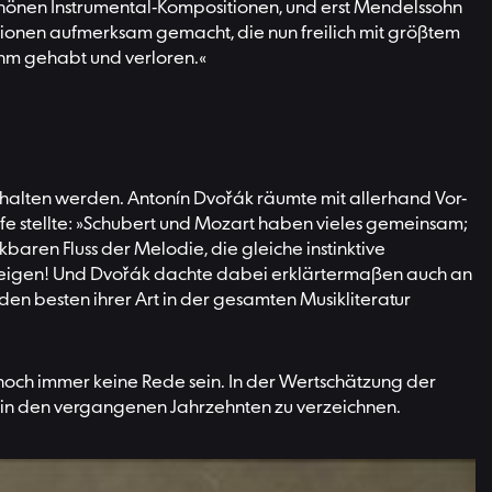
hönen Instrumental-Kompositionen, und erst Mendelssohn
tionen aufmerksam gemacht, die nun freilich mit größtem
ihm gehabt und verloren.«
halten werden. Antonín Dvořák räumte mit allerhand Vor-
Stufe stellte: »Schubert und Mozart haben vieles gemeinsam;
aren Fluss der Melodie, die gleiche instinktive
igen! Und Dvořák dachte dabei erklärtermaßen auch an
den besten ihrer Art in der gesamten Musikliteratur
och immer keine Rede sein. In der Wertschätzung der
ng in den vergangenen Jahrzehnten zu verzeichnen.