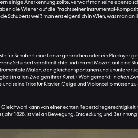
ern einige Anerkennung zollte, verwarf man seine ebenso sc
aben die Wiener auf die Pracht seiner Instrumental-Komposi
de Schuberts weiß man erst eigentlich in Wien, was man an 
te für Schubert eine Lanze gebrochen oder ein Plädoyer ge
r Franz Schubert veröffentlichte und ihn mit Mozart auf eine 
strumentale Malen, den gleichen spontanen und ununterdrückb
gkeit in allen Zweigen ihrer Kunst.« Wohlgemerkt: in
allen
Zwe
nd seine Trios für Klavier, Geige und Violoncello müssen zu 
Gleichwohl kann von einer echten Repertoiregerechtigkeit n
odesjahr 1828, ist viel an Bewegung, Entdeckung und Besinnu