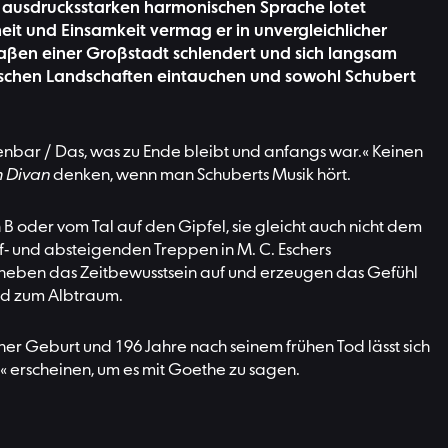
r ausdrucksstarken harmonischen Sprache lotet
eit und Einsamkeit vermag er in unvergleichlicher
raßen einer Großstadt schlendert und sich langsam
alischen Landschaften eintauchen und sowohl Schubert
fenbar / Das, was zu Ende bleibt und anfangs war.« Keinen
m Divan
denken, wenn man Schuberts Musik hört.
 B oder vom Tal auf den Gipfel, sie gleicht auch nicht dem
uf- und absteigenden Treppen in M. C. Eschers
en heben das Zeitbewusstsein auf und erzeugen das Gefühl
nd zum Albtraum.
ner Geburt und 196 Jahre nach seinem frühen Tod lässt sich
« erscheinen, um es mit Goethe zu sagen.