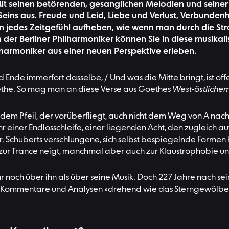
 Mit seinen betörenden, gesanglichen Melodien und seine
eins aus. Freude und Leid, Liebe und Verlust, Verbundenh
nn jedes Zeitgefühl aufheben, wie wenn man durch die St
n der Berliner Philharmoniker können Sie in diese musik
lharmoniker aus einer neuen Perspektive erleben.
 Ende immerfort dasselbe, / Und was die Mitte bringt, ist of
oethe. So mag man an diese Verse aus Goethes
West-östliche
ht dem Pfeil, der vorüberfliegt, auch nicht dem Weg von A nach
hr einer Endlosschleife, einer liegenden Acht, den zugleich a
ster. Schuberts verschlungene, sich selbst bespiegelnde Form
zur Trance neigt, manchmal aber auch zur Klaustrophobie u
 noch über ihn als über seine Musik. Doch 227 Jahre nach sei
sse, Kommentare und Analysen »drehend wie das Sterngewölbe