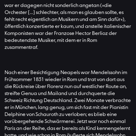
war er dagegen nicht sonderlich angetan (»die
Orchester […] schlechter, als man es glauben sollte, es
fehlt recht eigentlich an Musikern und am Sinn dafür«),
öffentlich konzertierte er kaum, und anstelle italienischer
Komponisten war der Franzose Hector Berlioz der
bedeutendste Musiker, mit dem er in Rom
zusammentraf.
Nach einer Besichtigung Neapels war Mendelssohn im
Frühsommer 1831 wieder in Rom und trat von dort aus
die Rückreise über Florenz nun auf westlicher Route an,
streifte Genua und Mailand und durchquerte die
Schweiz Richtung Deutschland. Zwei Monate verbrachte
er in München, lang genug, um sich fast mit der Pianistin
Delphine von Schauroth zu verloben; es blieb eine
vorübergehende Schwärmerei. Jetzt war noch einmal
Paris an der Reihe, das er bereits als Kind kennengelernt
hatte, und wie schon in Rom äußerte sich Mendelssohn