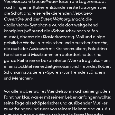
Venetianische Gondellieder
lassen die Lagunenstadt
nachklingen, in Italien entstanden erste Fassungen der
die Schottlandreise reflektierenden
Hebriden-
Ouvertüre
und der
Ersten Walpurgisnacht,
die
»Italienische« Symphonie wurde dort weitgehend
konzipiert (während die »Schottische« noch reifen
musste), ebenso das Klavierkonzert g-Moll und einige
geistliche Werke in lateinischer und deutscher Sprache,
die auch der Austausch mit Kirchenmusikern, Palestrina-
Forschern und Musiksammlern befördert hatte. Eine
ganze Reihe seiner bekanntesten Werke trägt also – um
einen Stücktitel seines Zeitgenossen und Freundes Robert
Schumann zu zitieren – Spuren »von fremden Ländern
und Menschen«.
Vor allem aber war es Mendelssohn nach seiner großen
Fahrt nun klar, was er mit seinem Leben anfangen wollte:
seine Tage als schöpferischer und ausübender Musiker
zu verbringen und zwar von seinem Heimatland aus. Als