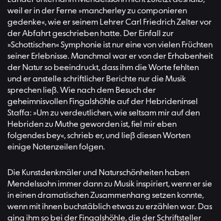
weil er in der Ferne »mancherley zu componieren
gedenke«, wie er seinem Lehrer Carl Friedrich Zelter vor
der Abfahrt geschrieben hatte. Der Einfall zur
»Schottischen« Symphonie ist nur eine von vielen Früchten
seiner Erlebnisse. Manchmal war er von der Erhabenheit
der Natur so beeindruckt, dass ihm die Worte fehlten
und er anstelle schriftlicher Berichte nur die Musik
sprechen ließ. Wie nach dem Besuch der
geheimnisvollen Fingalshöhle auf der Hebrideninsel
Staffa: »Um zu verdeutlichen, wie seltsam mir auf den
Hebriden zu Muthe geworden ist, fiel mir eben
folgendes bey«, schrieb er, und ließ diesen Worten
einige Notenzeilen folgen.
Die Kunstdenkmäler und Naturschönheiten haben
Mendelssohn immer dann zu Musik inspiriert, wenn er sie
in einen dramatischen Zusammenhang setzen konnte,
wenn mit ihnen buchstäblich etwas zu erzählen war. Das
ging ihm so bei der Fingalshöhle, die der Schriftsteller