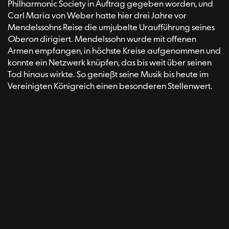
Philharmonic Society in Auftrag gegeben worden, und
Carl Maria von Weber hatte hier drei Jahre vor
Mendelssohns Reise die umjubelte Uraufführung seines
Oberon
dirigiert. Mendelssohn wurde mit offenen
Armen empfangen, in höchste Kreise aufgenommen und
konnte ein Netzwerk knüpfen, das bis weit über seinen
Tod hinaus wirkte. So genießt seine Musik bis heute im
Vereinigten Königreich einen besonderen Stellenwert.
»