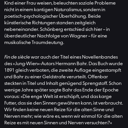
Kind einer Frau weisen, beleuchten soziale Probleme
nicht in einem kantigen Naturalismus, sondern in
poetisch-psychologischer Überhöhung. Beide
künstlerische Richtungen standen zeitgleich
nebeneinander. Schönberg entschied sich hier – in
überdeutlicher Nachfolge von Wagner – für eine
musikalische Traumdeutung.
Fin de siècle
war auch der Titel eines Novellenbandes
des »Jung-Wien«-Autors Hermann Bahr. Das Buch wurde
1891 gleich verboten, die zweite Auflage eingestampft
und Bahr zu einer Geldstrafe verurteilt. Offenbar
steckten in Titel und Inhalt genügend Sprengstoff. Schon
wenige Jahre später sagte Bahr das Ende der Epoche
voraus: »Die enge Welt ist erschöpft, und das karge
Futter, das sie den Sinnen gewähren kann, ist verbraucht.
Wir finden keine neuen Reize für die alten Sinne und
Nerven mehr; wie wäre es, wenn wir einmal für die alten
Reize es mit neuen Sinnen und Nerven versuchten?«