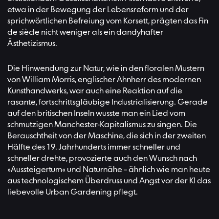
etwa in der Bewegung der Lebensreform und der
sprichwörtlichen Befreiung vom Korsett, prägten das Fin
de siècle nicht weniger als ein dandyhafter
Ästhetizismus.
Die Hinwendung zur Natur, wie in den floralen Mustern
von William Morris, englischer Ahnherr des modernen
Kunsthandwerks, war auch eine Reaktion auf die
rasante, fortschrittsgläubige Industrialisierung. Gerade
auf den britischen Inseln wusste man ein Lied vom
schmutzigen Manchester-Kapitalismus zu singen. Die
Berauschtheit von der Maschine, die sich in der zweiten
Hälfte des 19. Jahrhunderts immer schneller und
schneller drehte, provozierte auch den Wunsch nach
»Aussteigertum« und Naturnähe – ähnlich wie man heute
aus technologischem Überdruss und Angst vor der KI das
liebevolle Urban Gardening pflegt.