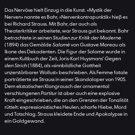
Das Nervöse hielt Einzug in die Kunst. »Mystik der
Nerven« nannte es Bahr, »Nervenkontrapunktik« hieß es
bei Richard Strauss. Mit Bahr, der auch als
Theaterkritiker arbeitete, war Strauss gut bekannt. Bahr
betrachtete in seinen
Studien zur Kritik der Moderne
(1894) das Gemälde
Salomé
von Gustave Moreau als
Ikone des Dekadenten. Die Figur der Salome wurde in
einem Kultbuch der Zeit, Joris-Karl Huysmans’
Gegen
den Strich
(1884), als »sinnbildliche Gottheit
unzerstörbarer Wollust« beschrieben. Als Femme fatale
porträtierte sie Strauss in seiner Skandaloper von 1905.
Dem ekstatischen Klangrausch der ornamental
verschlungenen Partitur ist aber auch eine explosive
Kraft eingeschrieben, die an den Grenzen der Tonalität
rüttelt: expressionistisches Heulen, scharfe Hiebe, Mord
und Totschlag. Strauss kleidete Ende und Apokalypse in
ein Goldgewand.