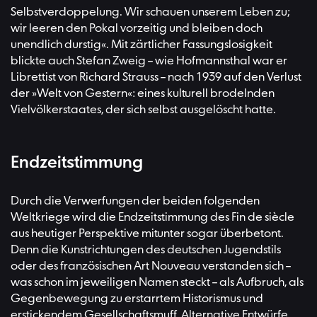
Selbstverdoppelung. Wir schauen unserem Leben zu;
wir leeren den Pokal vorzeitig und bleiben doch
unendlich durstig«. Mit zärtlicher Fassungslosigkeit
blickte auch Stefan Zweig – wie Hofmannsthal war er
Librettist von Richard Strauss – nach 1939 auf den Verlust
der »Welt von Gestern«: eines kulturell brodelnden
Vielvölkerstaates, der sich selbst ausgelöscht hatte.
Endzeitstimmung
Durch die Verwerfungen der beiden folgenden
Weltkriege wird die Endzeitstimmung des Fin de siècle
aus heutiger Perspektive mitunter sogar überbetont.
Denn die Kunstrichtungen des deutschen Jugendstils
oder des französischen Art Nouveau verstanden sich –
was schon im jeweiligen Namen steckt – als Aufbruch, als
Gegenbewegung zu erstarrtem Historismus und
erstickendem Gesellschaftsmuff. Alternative Entwürfe,