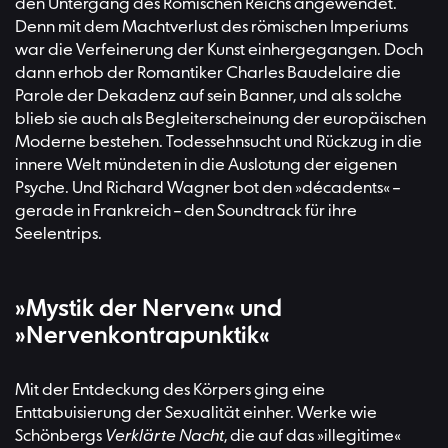
den Untergang des Römischen Reichs angewendet.
Denn mit dem Machtverlust des römischen Imperiums
war die Verfeinerung der Kunst einhergegangen. Doch
dann erhob der Romantiker Charles Baudelaire die
Parole der Dekadenz auf sein Banner, und als solche
blieb sie auch als Begleiterscheinung der europäischen
Moderne bestehen. Todessehnsucht und Rückzug in die
innere Welt mündeten in die Auslotung der eigenen
Psyche. Und Richard Wagner bot den »décadents« –
gerade in Frankreich – den Soundtrack für ihre
Seelentrips.
»Mystik der Nerven« und
»Nervenkontrapunktik«
Mit der Entdeckung des Körpers ging eine
Enttabuisierung der Sexualität einher. Werke wie
Schönbergs
Verklärte Nacht
, die auf das »illegitime«