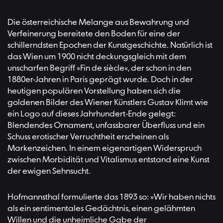
Die österreichische Melange aus Bewahrung und
Verfeinerung bereitete den Boden für eine der
schillerndsten Epochen der Kunstgeschichte. Natürlich ist
das Wien um 1900 nicht deckungsgleich mit dem
unscharfen Begriff »Fin de siècle«, der schon in den
1880er-Jahren in Paris geprägt wurde. Doch in der
heutigen populären Vorstellung haben sich die
goldenen Bilder des Wiener Künstlers Gustav Klimt wie
ein Logo auf dieses Jahrhundert-Ende gelegt:
Blendendes Ornament, unfassbarer Überfluss und ein
Schuss erotischer Verruchtheit erscheinen als
Markenzeichen. In einem eigenartigen Widerspruch
zwischen Morbidität und Vitalismus entstand eine Kunst
der ewigen Sehnsucht.
Hofmannsthal formulierte das 1893 so: »Wir haben nichts
als ein sentimentales Gedächtnis, einen gelähmten
Willen und die unheimliche Gabe der