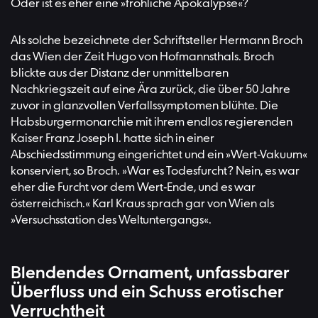
Oder ist es eher eine »fröhliche Apokalypse«?
Als solche bezeichnete der Schriftsteller Hermann Broch
das Wien der Zeit Hugo von Hofmannsthals. Broch
blickte aus der Distanz der unmittelbaren
Nachkriegszeit auf eine Ära zurück, die über 50 Jahre
zuvor in glanzvollen Verfallssymptomen blühte. Die
Habsburgermonarchie mit ihrem endlos regierenden
Kaiser Franz Joseph I. hatte sich in einer
Abschiedsstimmung eingerichtet und ein »Wert-Vakuum«
konserviert, so Broch. »War es Todesfurcht? Nein, es war
eher die Furcht vor dem Wert-Ende, und es war
österreichisch.« Karl Kraus sprach gar von Wien als
»Versuchsstation des Weltuntergangs«.
Blendendes Ornament, unfassbarer
Überfluss und ein Schuss erotischer
Verruchtheit