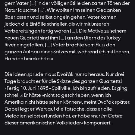
gern Vater […] in der völligen Stille den zarten Tönen der
Natur lauschte […]. Wir wollten ihn seinen Gedanken
überlassen und selbst angeln gehen. Vater kamen
jedoch die Einfälle schneller, als wir mit unseren
Vorbereitungen fertig waren […]. Die Motive zu seinem
neuen Quartett sind ihm […] an den Ufern des Turkey
River eingefallen. […] Vater brachte vom Fluss den
ganzen Aufbau eines Satzes mit, während ich mit leeren
Händen heimkehrte.«
Die Ideen sprudeln aus Dvořák nur so heraus. Nur drei
Tage braucht er für die Skizze des ganzen Quartetts!
»Fertig 10. Juni 1893 – Spillville. Ich bin zufrieden. Es ging
schnell.« Er hätte »nicht so geschrieben, wenn ich
Amerika nicht hätte sehen können«, meint Dvořák später.
Dabei legt er Wert auf die Tatsache, dass er alle
Melodien selbst erfunden hat, er habe »nur
im Geiste
dieser amerikanischen Volkslieder« komponiert.