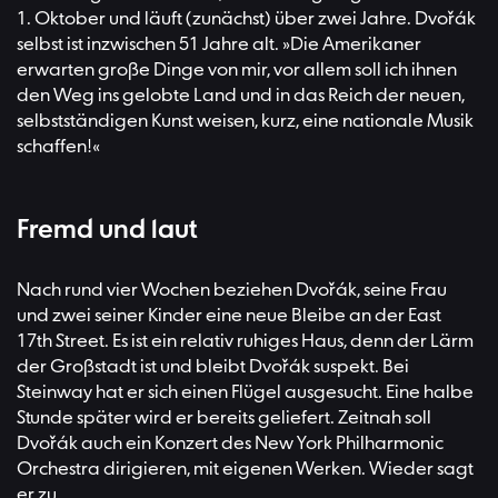
1. Oktober und läuft (zunächst) über zwei Jahre. Dvořák
selbst ist inzwischen 51 Jahre alt. »Die Amerikaner
erwarten große Dinge von mir, vor allem soll ich ihnen
den Weg ins gelobte Land und in das Reich der neuen,
selbstständigen Kunst weisen, kurz, eine nationale Musik
schaffen!«
Fremd und laut
Nach rund vier Wochen beziehen Dvořák, seine Frau
und zwei seiner Kinder eine neue Bleibe an der East
17th Street. Es ist ein relativ ruhiges Haus, denn der Lärm
der Großstadt ist und bleibt Dvořák suspekt. Bei
Steinway hat er sich einen Flügel ausgesucht. Eine halbe
Stunde später wird er bereits geliefert. Zeitnah soll
Dvořák auch ein Konzert des New York Philharmonic
Orchestra dirigieren, mit eigenen Werken. Wieder sagt
er zu.