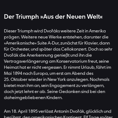
Der Triumph »Aus der Neuen Welt«
Dieser Triumph wird Dvořáks weitere Zeit in Amerika
prägen. Weitere neue Werke entstehen, darunter die
»Amerikanische« Suite A-Dur, zunächst für Klavier, dann
für Orchester, und später das Cellokonzert. Doch so sehr
Dvořák die Anerkennung genießt und ihn die
Vertragsverlängerung am Konservatorium freut, seine
Heimat hat er nicht vergessen. Er nimmt Urlaub, fährt im
Mai 1894 nach Europa, um erst am Abend des
25. Oktober wieder in New York anzulegen. Nochmals
bietet man ihm an, sein Engagement zu verlängern,
doch jetzt lehnt er ab. Seine Gedanken sind bei den
daheimgebliebenen Kindern.
Am 18. April 1895 verlässt Antonín Dvořák, glücklich und
berühmt, den amerikanischen Kontinent. Elf Tage später