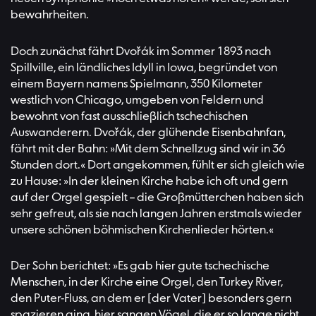
bewahrheiten.
Doch zunächst fährt Dvořák im Sommer 1893 nach
Spillville, ein ländliches Idyll in Iowa, begründet von
einem Bayern namens Spielmann, 350 Kilometer
westlich von Chicago, umgeben von Feldern und
bewohnt von fast ausschließlich tschechischen
Auswanderern. Dvořák, der glühende Eisenbahnfan,
fährt mit der Bahn: »Mit dem Schnellzug sind wir in 36
Stunden dort.« Dort angekommen, fühlt er sich gleich wie
zu Hause: »In der kleinen Kirche habe ich oft und gern
auf der Orgel gespielt – die Großmütterchen haben sich
sehr gefreut, als sie nach langen Jahren erstmals wieder
unsere schönen böhmischen Kirchenlieder hörten.«
Der Sohn berichtet: »Es gab hier gute tschechische
Menschen, in der Kirche eine Orgel, den Turkey River,
den Puter-Fluss, an dem er [der Vater] besonders gern
spazieren ging, hier sangen Vögel, die er so lange nicht