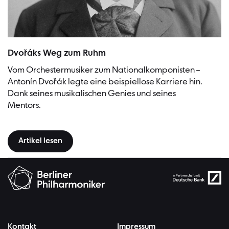
Antonín Dvořák, 1901, Prag | Bild: J.F. Langhans (Urheber) - Czech M
Dvořáks Weg zum Ruhm
Vom Orchestermusiker zum Nationalkomponisten –
Antonín Dvořák legte eine beispiellose Karriere hin.
Dank seines musikalischen Genies und seines
Mentors.
Artikel lesen
Kontakt
Impressum