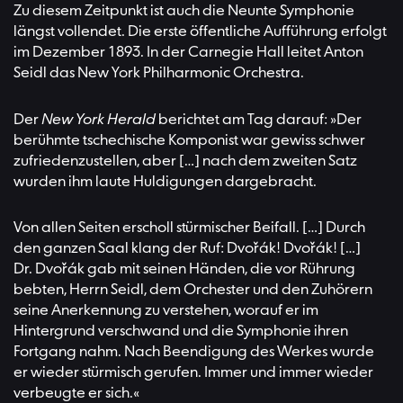
Zu diesem Zeitpunkt ist auch die Neunte Symphonie
längst vollendet. Die erste öffentliche Aufführung erfolgt
im Dezember 1893. In der Carnegie Hall leitet Anton
Seidl das New York Philharmonic Orchestra.
Der
New York Herald
berichtet am Tag darauf: »Der
berühmte tschechische Komponist war gewiss schwer
zufriedenzustellen, aber […] nach dem zweiten Satz
wurden ihm laute Huldigungen dargebracht.
Von allen Seiten erscholl stürmischer Beifall. […] Durch
den ganzen Saal klang der Ruf: Dvořák! Dvořák! […]
Dr. Dvořák gab mit seinen Händen, die vor Rührung
bebten, Herrn Seidl, dem Orchester und den Zuhörern
seine Anerkennung zu verstehen, worauf er im
Hintergrund verschwand und die Symphonie ihren
Fortgang nahm. Nach Beendigung des Werkes wurde
er wieder stürmisch gerufen. Immer und immer wieder
verbeugte er sich.«