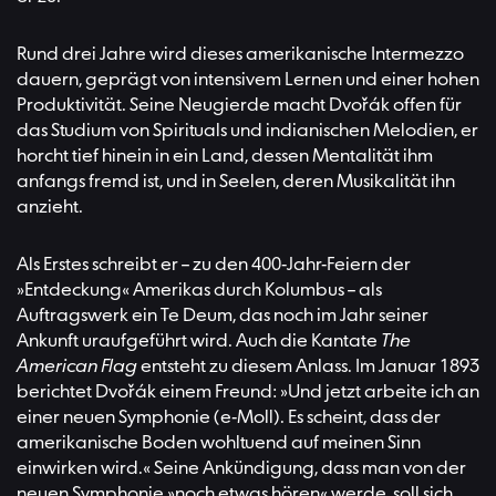
Rund drei Jahre wird dieses amerikanische Intermezzo
dauern, geprägt von intensivem Lernen und einer hohen
Produktivität. Seine Neugierde macht Dvořák offen für
das Studium von Spirituals und indianischen Melodien, er
horcht tief hinein in ein Land, dessen Mentalität ihm
anfangs fremd ist, und in Seelen, deren Musikalität ihn
anzieht.
Als Erstes schreibt er – zu den 400-Jahr-Feiern der
»Entdeckung« Amerikas durch Kolumbus – als
Auftragswerk ein Te Deum, das noch im Jahr seiner
Ankunft uraufgeführt wird. Auch die Kantate
The
American Flag
entsteht zu diesem Anlass. Im Januar 1893
berichtet Dvořák einem Freund: »Und jetzt arbeite ich an
einer neuen Symphonie (e-Moll). Es scheint, dass der
amerikanische Boden wohltuend auf meinen Sinn
einwirken wird.« Seine Ankündigung, dass man von der
neuen Symphonie »noch etwas hören« werde, soll sich