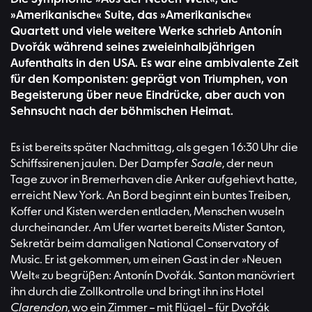
»Amerikanische« Suite, das »Amerikanische«
Quartett und viele weitere Werke schrieb Antonín
Dvořák während seines zweieinhalbjährigen
Aufenthalts in den USA. Es war eine ambivalente Zeit
für den Komponisten: geprägt von Triumphen, von
Begeisterung über neue Eindrücke, aber auch von
Sehnsucht nach der böhmischen Heimat.
Es ist bereits später Nachmittag, als gegen 16:30 Uhr die
Schiffssirenen jaulen. Der Dampfer
Saale
, der neun
Tage zuvor in Bremerhaven die Anker aufgehievt hatte,
erreicht New York. An Bord beginnt ein buntes Treiben,
Koffer und Kisten werden entladen, Menschen wuseln
durcheinander. Am Ufer wartet bereits Mister Santon,
Sekretär beim damaligen National Conservatory of
Music. Er ist gekommen, um einen Gast in der »Neuen
Welt« zu begrüßen: Antonín Dvořák. Santon manövriert
ihn durch die Zollkontrolle und bringt ihn ins Hotel
Clarendon
, wo ein Zimmer – mit Flügel – für Dvořák