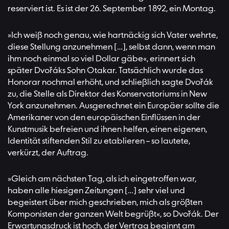
reserviert ist. Es ist der 26. September 1892, ein Montag.
»Ich weiß noch genau, wie hartnäckig sich Vater wehrte,
diese Stellung anzunehmen […], selbst dann, wenn man
ihm noch einmal so viel Dollar gäbe«, erinnert sich
später Dvořáks Sohn Otakar. Tatsächlich wurde das
Honorar nochmal erhöht, und schließlich sagte Dvořák
zu, die Stelle als Direktor des Konservatoriums in New
York anzunehmen. Ausgerechnet ein Europäer sollte die
Amerikaner von den europäischen Einflüssen in der
Kunstmusik befreien und ihnen helfen, einen eigenen,
Identität stiftenden Stil zu etablieren – so lautete,
verkürzt, der Auftrag.
»Gleich am nächsten Tag, als ich eingetroffen war,
haben alle hiesigen Zeitungen […] sehr viel und
begeistert über mich geschrieben, mich als größten
Komponisten der ganzen Welt begrüßt«, so Dvořák. Der
Erwartungsdruck ist hoch, der Vertrag beginnt am