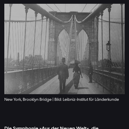
New York, Brooklyn Bridge | Bild: Leibniz-Institut für Länderkunde
Die Symphonie »Aus der Neuen Welt«, die