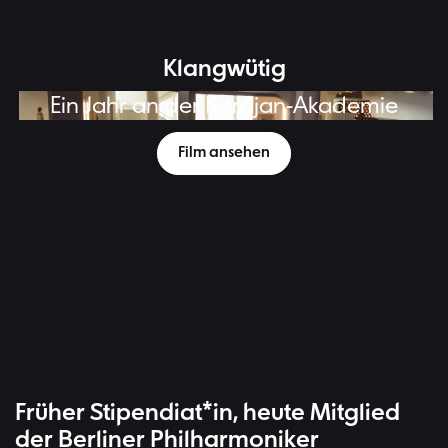
Klangwütig
Ein Jahr an der Karajan-Akademie
Karajan-Akademie der Berliner Philharmoniker | Bild: Peter Adamik
Film ansehen
Früher Stipendiat*in, heute Mitglied
der Berliner Philharmoniker