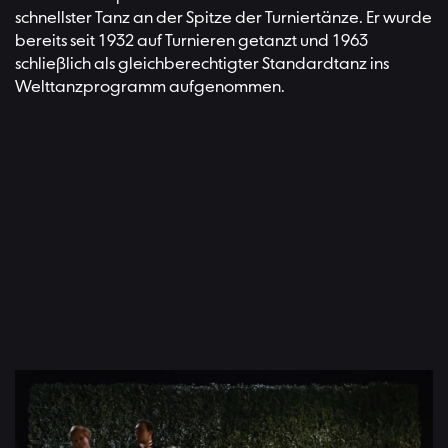
schnellster Tanz an der Spitze der Turniertänze. Er wurde
bereits seit 1932 auf Turnieren getanzt und 1963
schließlich als gleichberechtigter Standardtanz ins
Welttanzprogramm aufgenommen.
Maria und der Baron von Trapp tanzen den Ländler in »The Sound
of Music/ Meine Lieder – meine Träume« (Regie: Robert Wise,
1965)