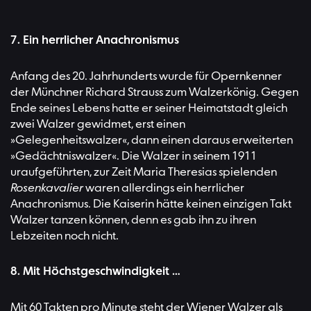
7. Ein herrlicher Anachronismus
Anfang des 20. Jahrhunderts wurde für Opernkenner
der Münchner Richard Strauss zum Walzerkönig. Gegen
Ende seines Lebens hatte er seiner Heimatstadt gleich
zwei Walzer gewidmet, erst einen
»Gelegenheitswalzer«, dann einen daraus erweiterten
»Gedächtniswalzer«. Die Walzer in seinem 1911
uraufgeführten, zur Zeit Maria Theresias spielenden
Rosenkavalier
waren allerdings ein herrlicher
Anachronismus. Die Kaiserin hätte keinen einzigen Takt
Walzer tanzen können, denn es gab ihn zu ihren
Lebzeiten noch nicht.
8. Mit Höchstgeschwindigkeit …
Mit 60 Takten pro Minute steht der Wiener Walzer als