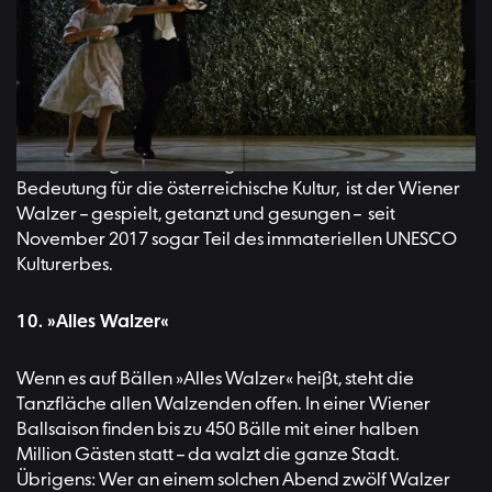
9. … zum Weltkulturerbe
Neben dem Wiener Walzer gibt es auch Verwandte wie
den »Pariser Walzer« oder den noch schnelleren
russischen Walzer. Und natürlich den langsamen »English
Waltz«. Wegen seiner langen Tradition und der
Bedeutung für die österreichische Kultur, ist der Wiener
Walzer – gespielt, getanzt und gesungen – seit
November 2017 sogar Teil des immateriellen UNESCO
Kulturerbes.
10. »Alles Walzer«
Wenn es auf Bällen »Alles Walzer« heißt, steht die
Tanzfläche allen Walzenden offen. In einer Wiener
Ballsaison finden bis zu 450 Bälle mit einer halben
Million Gästen statt – da walzt die ganze Stadt.
Übrigens: Wer an einem solchen Abend zwölf Walzer