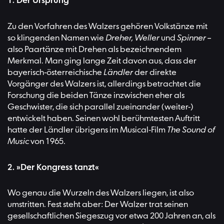
1. Der Ursprung
Zu den Vorfahren des Walzers gehören Volkstänze mit
so klingenden Namen wie
Dreher, Weller
und
Spinner –
also Paartänze mit Drehen als bezeichnendem
Merkmal. Man ging lange Zeit davon aus, dass der
bayerisch-österreichische
Ländler
der direkte
Vorgänger des Walzers ist, allerdings betrachtet die
Forschung die beiden Tänze inzwischen eher als
Geschwister, die sich parallel zueinander (weiter-)
entwickelt haben. Seinen wohl berühmtesten Auftritt
hatte der Ländler übrigens im Musical-Film
The Sound of
Music
von 1965.
2. »Der Kongress tanzt«
Wo genau die Wurzeln des Walzers liegen, ist also
umstritten. Fest steht aber: Der Walzer trat seinen
gesellschaftlichen Siegeszug vor etwa 200 Jahren an, als