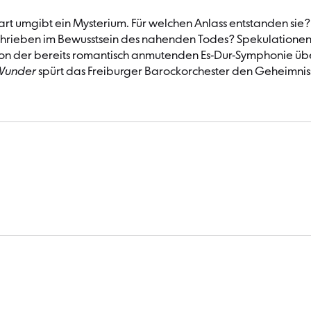
mgibt ein Mysterium. Für welchen Anlass entstanden sie? Sol
rieben im Bewusstsein des nahenden Todes? Spekulationen gibt
von der bereits romantisch anmutenden Es-Dur-Symphonie über
 Wunder
spürt das Freiburger Barockorchester den Geheimnis