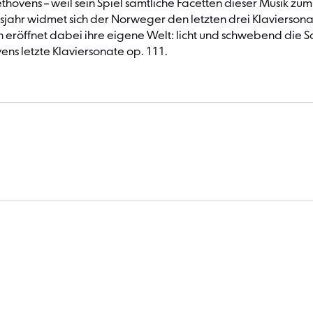
ethovens – weil sein Spiel sämtliche Facetten dieser Musik zu
jahr widmet sich der Norweger den letzten drei Klaviersonate
n eröffnet dabei ihre eigene Welt: licht und schwebend die S
ens letzte Klaviersonate op. 111.