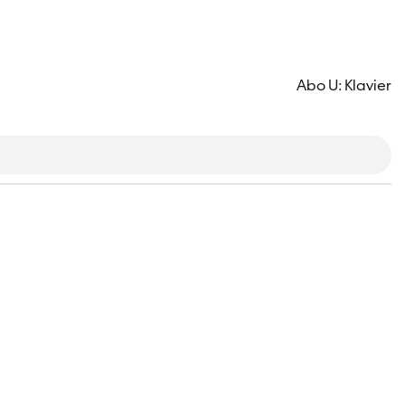
Abo U: Klavier
infos