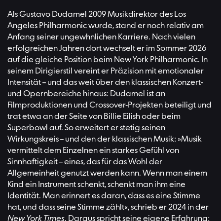
Als Gustavo Dudamel 2009 Musikdirektor des Los
Angeles Philharmonic wurde, stand er noch relativ am
Anfang seiner ungewhnlichen Karriere. Nach vielen
erfolgreichen Jahren dort wechselt er im Sommer 2026
auf die gleiche Position beim New York Philharmonic. In
seinem Dirigierstil vereint er Präzision mit emotionaler
Intensität – und das weit über den klassischen Konzert-
und Opernbereiche hinaus: Dudamel ist an
Filmproduktionen und Crossover-Projekten beteiligt und
trat etwa an der Seite von Billie Eilish oder beim
Superbowl auf. So erweitert er stetig seinen
Wirkungskreis – und den der klassischen Musik: »Musik
vermittelt dem Einzelnen ein starkes Gefühl von
Sinnhaftigkeit – eines, das für das Wohl der
Allgemeinheit genutzt werden kann. Wenn man einem
Kind ein Instrument schenkt, schenkt man ihm eine
Identität. Man erinnert es daran, dass es eine Stimme
hat, und dass seine Stimme zählt«, schrieb er 2024 in der
New York Times
. Daraus spricht seine eigene Erfahrung: