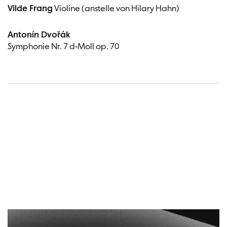
Vilde Frang
Violine (anstelle von Hilary Hahn)
Antonín Dvořák
Symphonie Nr. 7 d-Moll op. 70
Termin