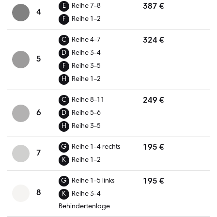
387 €
E
Reihe 7–8
4
F
Reihe 1–2
324 €
C
Reihe 4–7
D
Reihe 3–4
5
F
Reihe 3–5
H
Reihe 1–2
249 €
C
Reihe 8–11
6
D
Reihe 5–6
H
Reihe 3–5
195 €
G
Reihe 1–4 rechts
7
K
Reihe 1–2
195 €
G
Reihe 1–5 links
8
K
Reihe 3–4
Behindertenloge