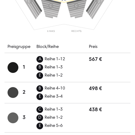
Preisgruppe
Block/Reihe
Preis
567 €
A
Reihe 1–12
1
B
Reihe 1–3
E
Reihe 1–2
498 €
B
Reihe 4–10
2
E
Reihe 3–4
438 €
C
Reihe 1–3
3
D
Reihe 1–2
E
Reihe 5–6