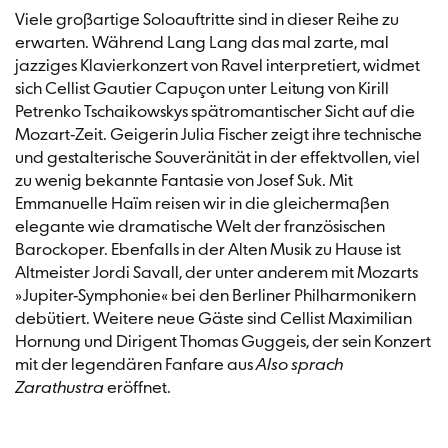
Viele großartige Soloauftritte sind in dieser Reihe zu
erwarten. Während Lang Lang das mal zarte, mal
jazziges Klavierkonzert von Ravel interpretiert, widmet
sich Cellist Gautier Capuçon unter Leitung von Kirill
Petrenko Tschaikowskys spätromantischer Sicht auf die
Mozart-Zeit. Geigerin Julia Fischer zeigt ihre technische
und gestalterische Souveränität in der effektvollen, viel
zu wenig bekannte Fantasie von Josef Suk. Mit
Emmanuelle Haïm reisen wir in die gleichermaßen
elegante wie dramatische Welt der französischen
Barockoper. Ebenfalls in der Alten Musik zu Hause ist
Altmeister Jordi Savall, der unter anderem mit Mozarts
»Jupiter-Symphonie« bei den Berliner Philharmonikern
debütiert. Weitere neue Gäste sind Cellist Maximilian
Hornung und Dirigent Thomas Guggeis, der sein Konzert
mit der legendären Fanfare aus
Also sprach
Zarathustra
eröffnet.