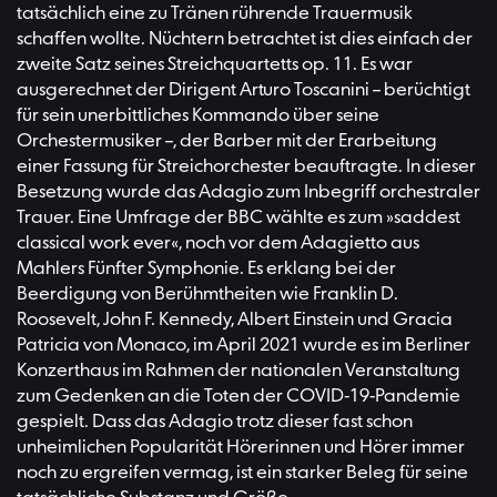
tatsächlich eine zu Tränen rührende Trauermusik
schaffen wollte. Nüchtern betrachtet ist dies einfach der
zweite Satz seines Streichquartetts op. 11. Es war
ausgerechnet der Dirigent Arturo Toscanini – berüchtigt
für sein unerbittliches Kommando über seine
Orchestermusiker –, der Barber mit der Erarbeitung
einer Fassung für Streichorchester beauftragte. In dieser
Besetzung wurde das Adagio zum Inbegriff orchestraler
Trauer. Eine Umfrage der BBC wählte es zum »saddest
classical work ever«, noch vor dem Adagietto aus
Mahlers Fünfter Symphonie. Es erklang bei der
Beerdigung von Berühmtheiten wie Franklin D.
Roosevelt, John F. Kennedy, Albert Einstein und Gracia
Patricia von Monaco, im April 2021 wurde es im Berliner
Konzerthaus im Rahmen der nationalen Veranstaltung
zum Gedenken an die Toten der COVID-19-Pandemie
gespielt. Dass das Adagio trotz dieser fast schon
unheimlichen Popularität Hörerinnen und Hörer immer
noch zu ergreifen vermag, ist ein starker Beleg für seine