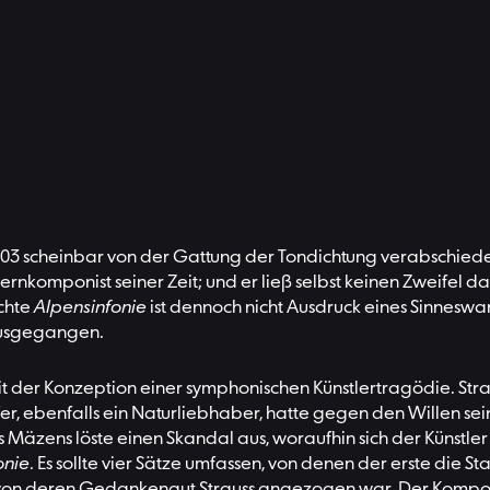
 1903 scheinbar von der Gattung der Tondichtung verabschied
pernkomponist seiner Zeit; und er ließ selbst keinen Zweifel 
ichte
Alpensinfonie
ist dennoch nicht Ausdruck eines Sinneswa
ausgegangen.
 Konzeption einer symphonischen Künstlertragödie. Strauss, 
er, ebenfalls ein Naturliebhaber, hatte gegen den Willen sei
 Mäzens löste einen Skandal aus, woraufhin sich der Künstle
onie
. Es sollte vier Sätze umfassen, von denen der erste die S
t, von deren Gedankengut Strauss angezogen war. Der Komponis