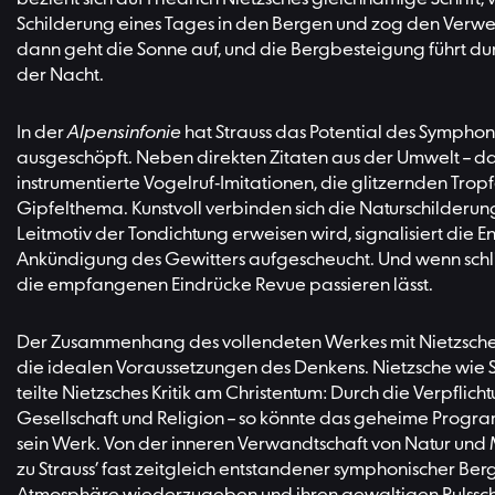
Schilderung eines Tages in den Bergen und zog den Verwe
dann geht die Sonne auf, und die Bergbesteigung führt dur
der Nacht.
In der
Alpensinfonie
hat Strauss das Potential des Sympho
ausgeschöpft. Neben direkten Zitaten aus der Umwelt – da
instrumentierte Vogelruf-Imitationen, die glitzernden T
Gipfelthema. Kunstvoll verbinden sich die Naturschilderun
Leitmotiv der Tondichtung erweisen wird, signalisiert di
Ankündigung des Gewitters aufgescheucht. Und wenn schli
die empfangenen Eindrücke Revue passieren lässt.
Der Zusammenhang des vollendeten Werkes mit Nietzsche und 
die idealen Voraussetzungen des Denkens. Nietzsche wie 
teilte Nietzsches Kritik am Christentum: Durch die Verpfli
Gesellschaft und Religion – so könnte das geheime Progra
sein Werk. Von der inneren Verwandtschaft von Natur und
zu Strauss’ fast zeitgleich entstandener symphonischer Be