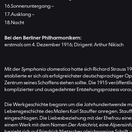
Sonnenuntergang –
Ausklang –
Nacht
Bei den Berliner Philharmonikern:
erstmals am 4. Dezember 1916; Dirigent: Arthur Nikisch
Mit der
Symphonia domestica
hatte sich Richard Strauss
etablierte er sich als erfolgreichster deutschsprachiger O
Zentrum seines Schaffens stehen sollte. Die 1915 veröffentl
komplizierter und ausgedehnter Entstehungsprozess vor
Die Werkgeschichte begann um die Jahrhundertwende mit der
Lebensgeschichte des Malers Karl Stauffer anregen. Stauff
eingeschlagen. Die Liebesbeziehung mit der Ehefrau eines
einem Werk mit dem Namen
Der Antichrist, eine Alpensinf
bezieht sich auf Friedrich Nietzsches gleichnamige Schrif