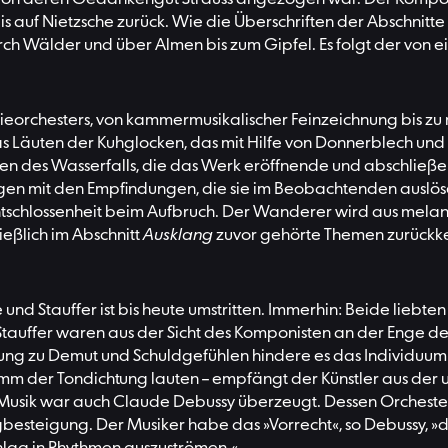
is auf Nietzsche zurück. Wie die Überschriften der Abschni
ch Wälder und über Almen bis zum Gipfel. Es folgt der von e
nieorchesters, von kammermusikalischer Feinzeichnung bis z
s Läuten der Kuhglocken, das mit Hilfe von Donnerblech und 
ropfen des Wasserfalls, die das Werk eröffnende und abschl
gen mit den Empfindungen, die sie im Beobachtenden auslösen
e Entschlossenheit beim Aufbruch. Der Wanderer wird aus me
eßlich im Abschnitt
Ausklang
zuvor gehörte Themen zurückke
Stauffer ist bis heute umstritten. Immerhin: Beide liebten d
Stauffer waren aus der Sicht des Komponisten an der Enge d
chtung zu Demut und Schuldgefühlen hindere es das Individuum 
mm der Tondichtung lauten – empfängt der Künstler aus der u
 Musik war auch Claude Debussy überzeugt. Dessen Orcheste
rgbesteigung. Der Musiker habe das »Vorrecht«, so Debussy, 