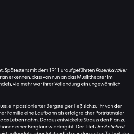
et. Spätestens mit dem 1911 uraufgeführten
Rosenkavalier
daran erkennen, dass von nun an das Musiktheater im
ndels, vielmehr war ihrer Vollendung ein ungewöhnlich
ein passionierter Bergsteiger, ließ sich zu ihr von der
ner Familie eine Laufbahn als erfolgreicher Porträtmaler
r das Leben nahm. Daraus entwickelte Strauss den Plan zu
tationen einer Bergtour wiedergibt. Der Titel
Der Antichrist
t vollendete aber letztendlich nur den ersten Teil mit der