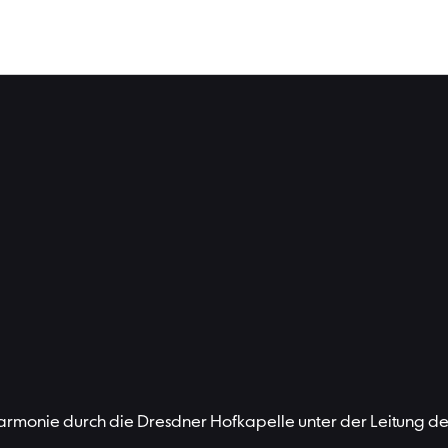
hard Strauss »Eine Alpensinfonie
lharmonie durch die Dresdner Hofkapelle unter der Leitung 