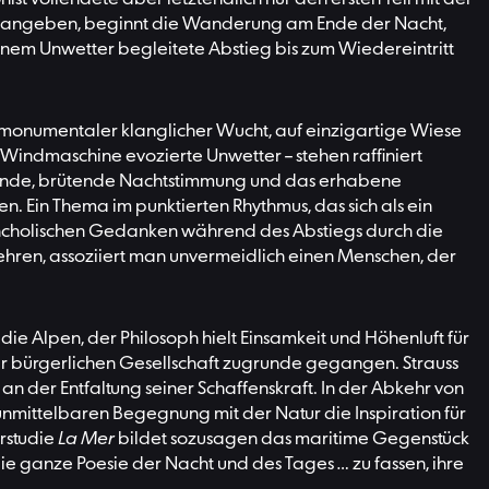
tte angeben, beginnt die Wanderung am Ende der Nacht,
inem Unwetter begleitete Abstieg bis zum Wiedereintritt
u monumentaler klanglicher Wucht, auf einzigartige Wiese
Windmaschine evozierte Unwetter – stehen raffiniert
ießende, brütende Nachtstimmung und das erhabene
. Ein Thema im punktierten Rhythmus, das sich als ein
lancholischen Gedanken während des Abstiegs durch die
hren, assoziiert man unvermeidlich einen Menschen, der
ie Alpen, der Philosoph hielt Einsamkeit und Höhenluft für
er bürgerlichen Gesellschaft zugrunde gegangen. Strauss
an der Entfaltung seiner Schaffenskraft. In der Abkehr von
nmittelbaren Begegnung mit der Natur die Inspiration für
rstudie
La Mer
bildet sozusagen das maritime Gegenstück
»die ganze Poesie der Nacht und des Tages
…
zu fassen, ihre