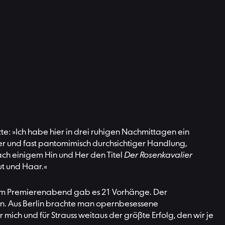
te: »Ich habe hier in drei ruhigen Nachmittagen ein
ter und fast pantomimisch durchsichtiger Handlung,
nach einigem Hin und Her den Titel
Der Rosenkavalier
ut und Haar.«
s am Premierenabend gab es 21 Vorhänge. Der
n. Aus Berlin brachte man opernbesessene
ich und für Strauss weitaus der größte Erfolg, den wir je