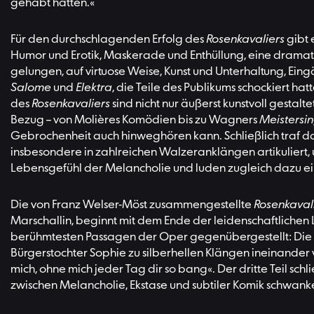
gehabt hatten.«
Für den durchschlagenden Erfolg des
Rosenkavaliers
gibt 
Humor und Erotik, Maskerade und Enthüllung, eine drama
gelungen, auf virtuose Weise, Kunst und Unterhaltung, Ei
Salome
und
Elektra
, die Teile des Publikums schockiert h
des
Rosenkavaliers
sind nicht nur äußerst kunstvoll gestal
Bezug – von Molières Komödien bis zu Wagners
Meistersi
Gebrochenheit auch hinweghören kann. Schließlich traf das
insbesondere in zahlreichen Walzeranklängen artikuliert, u
Lebensgefühl der Melancholie und luden zugleich dazu ein
Die von Franz Welser-Möst zusammengestellte
Rosenkaval
Marschallin, beginnt mit dem Ende der leidenschaftlichen 
berühmtesten Passagen der Oper gegenübergestellt: Die Üb
Bürgerstochter Sophie zu silberhellen Klängen ineinander
mich, ohne mich jeder Tag dir so bang«. Der dritte Teil sc
zwischen Melancholie, Ekstase und subtiler Komik schwank