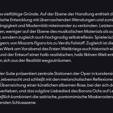
es vielfältige Gründe. Auf der Ebene der Handlung enthielt da
tische Entwicklung mit überraschenden Wendungen und zum
ngängigkeit und Modernität miteinander zu verbinden. Letzte
atten, weniger auf der Ebene des musikalischen Materials als
tet, sondern zugleich auch hochgradig selbstreflexiv. Spieleri
ngern
, von Mozarts
Figaro
bis zu Verdis
Falstaff
. Zugleich ist 
 Werk am Vorabend des Ersten Weltkriegs auch historisch eine
nd der Entwurf einer halb realistischen, halb fiktiven Welt 
, sich aus der Realität wegzuträumen.
ier
-Suite präsentiert zentrale Stationen der Oper in kondensie
Liebesnacht und schließt mit den melancholischen Reflexione
erreichung einer künstlichen silbernen Rose, bei der sich 
 verlieben, und das vulgäre Liebeslied des Barons Ochs auf
hließlich kombiniert die satirische, pantomimische Maskerade
enden Schlussszene.