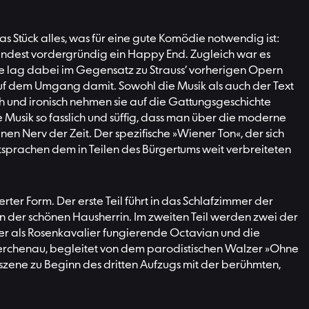
s Stück alles, was für eine gute Komödie notwendig ist:
indest vordergründig ein
Happy End
. Zugleich war es
re lag dabei im Gegensatz zu Strauss’ vorherigen Opern
 auf dem Umgang damit. Sowohl die Musik als auch der Text
sch und ironisch nehmen sie auf die Gattungsgeschichte
die Musik so fasslich und süffig, dass man über die moderne
n Nerv der Zeit. Der spezifische »Wiener Ton«, der sich
entsprachen dem in Teilen des Bürgertums weit verbreiteten
rter Form. Der erste Teil führt in das Schlafzimmer der
n der schönen Hausherrin. Im zweiten Teil werden zwei der
der als Rosenkavalier fungierende Octavian und die
 Lerchenau, begleitet von dem parodistischen Walzer »Ohne
nszene zu Beginn des dritten Aufzugs mit der berühmten,