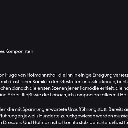
 des Komponisten
von Hugo von Hofmannsthal, die ihn in einige Erregung versetz
 mit drastischer Komik in den Gestalten und Situationen, bun
 Wochen danach die ersten Szenen jener Komödie erhielt, die 
ne Arbeit fließt wie die Loisach, ich komponiere alles mit Ha
den die mit Spannung erwartete Uraufführung statt. Bereit
ufführungen jeweils Hunderte zurückgewiesen werden musste
sden. Und Hofmannsthal konnte stolz berichten: »Es ist für m