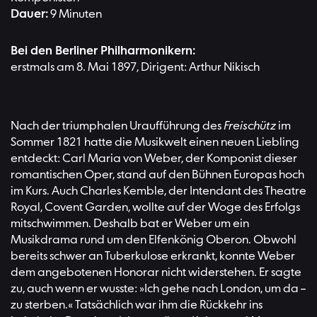
Dauer:
9 Minuten
Bei den Berliner Philharmonikern:
erstmals am 8. Mai 1897, Dirigent: Arthur Nikisch
Nach der triumphalen Uraufführung des
Freischütz
im
Sommer 1821 hatte die Musikwelt einen neuen Liebling
entdeckt: Carl Maria von Weber, der Komponist dieser
romantischen Oper, stand auf den Bühnen Europas hoch
im Kurs. Auch Charles Kemble, der Intendant des Theatre
Royal, Covent Garden, wollte auf der Woge des Erfolgs
mitschwimmen. Deshalb bat er Weber um ein
Musikdrama rund um den Elfenkönig Oberon. Obwohl
bereits schwer an Tuberkulose erkrankt, konnte Weber
dem angebotenen Honorar nicht widerstehen. Er sagte
zu, auch wenn er wusste: »Ich gehe nach London, um da –
zu sterben.« Tatsächlich war ihm die Rückkehr ins