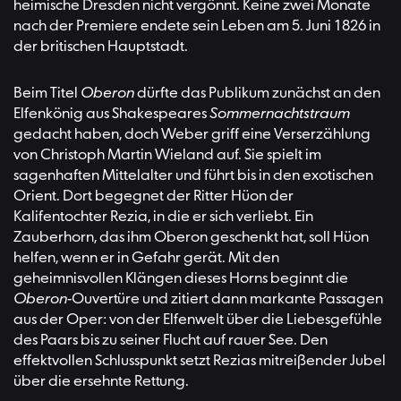
heimische Dresden nicht vergönnt. Keine zwei Monate
nach der Premiere endete sein Leben am 5. Juni 1826 in
der britischen Hauptstadt.
Beim Titel
Oberon
dürfte das Publikum zunächst an den
Elfenkönig aus Shakespeares
Sommernachtstraum
gedacht haben, doch Weber griff eine Verserzählung
von Christoph Martin Wieland auf. Sie spielt im
sagenhaften Mittelalter und führt bis in den exotischen
Orient. Dort begegnet der Ritter Hüon der
Kalifentochter Rezia, in die er sich verliebt. Ein
Zauberhorn, das ihm Oberon geschenkt hat, soll Hüon
helfen, wenn er in Gefahr gerät. Mit den
geheimnisvollen Klängen dieses Horns beginnt die
Oberon
-Ouvertüre und zitiert dann markante Passagen
aus der Oper: von der Elfenwelt über die Liebesgefühle
des Paars bis zu seiner Flucht auf rauer See. Den
effektvollen Schlusspunkt setzt Rezias mitreißender Jubel
über die ersehnte Rettung.