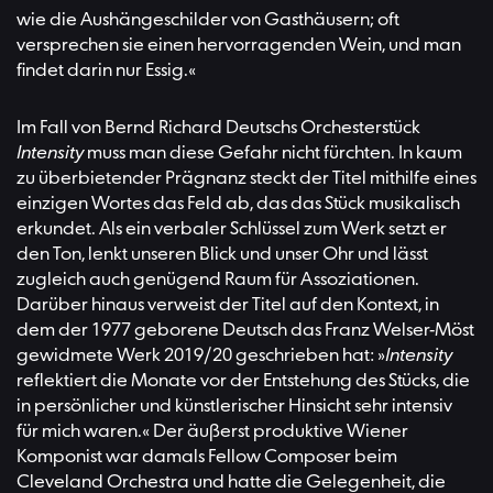
wie die Aushängeschilder von Gasthäusern; oft
versprechen sie einen hervorragenden Wein, und man
findet darin nur Essig.«
Im Fall von Bernd Richard Deutschs Orchesterstück
Intensity
muss man diese Gefahr nicht fürchten. In kaum
zu überbietender Prägnanz steckt der Titel mithilfe eines
einzigen Wortes das Feld ab, das das Stück musikalisch
erkundet. Als ein verbaler Schlüssel zum Werk setzt er
den Ton, lenkt unseren Blick und unser Ohr und lässt
zugleich auch genügend Raum für Assoziationen.
Darüber hinaus verweist der Titel auf den Kontext, in
dem der 1977 geborene Deutsch das Franz Welser-Möst
gewidmete Werk 2019/20 geschrieben hat: »
Intensity
reflektiert die Monate vor der Entstehung des Stücks, die
in persönlicher und künstlerischer Hinsicht sehr intensiv
für mich waren.« Der äußerst produktive Wiener
Komponist war damals Fellow Composer beim
Cleveland Orchestra und hatte die Gelegenheit, die