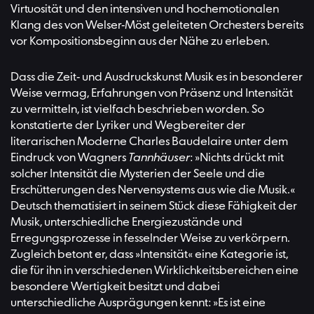
Virtuosität und den intensiven und hochemotionalen
Klang des von Welser-Möst geleiteten Orchesters bereits
vor Kompositionsbeginn aus der Nähe zu erleben.
Dass die Zeit- und Ausdruckskunst Musik es in besonderer
Weise vermag, Erfahrungen von Präsenz und Intensität
zu vermitteln, ist vielfach beschrieben worden. So
konstatierte der Lyriker und Wegbereiter der
literarischen Moderne Charles Baudelaire unter dem
Eindruck von Wagners
Tannhäuser
: »Nichts drückt mit
solcher Intensität die Mysterien der Seele und die
Erschütterungen des Nervensystems aus wie die Musik.«
Deutsch thematisiert in seinem Stück diese Fähigkeit der
Musik, unterschiedliche Energiezustände und
Erregungsprozesse in fesselnder Weise zu verkörpern.
Zugleich betont er, dass »Intensität« eine Kategorie ist,
die für ihn in verschiedenen Wirklichkeitsbereichen eine
besondere Wertigkeit besitzt und dabei
unterschiedliche Ausprägungen kennt: »Es ist eine