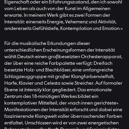
Eigenschaft oder ein Erfahrungszustand, den ich sowohl
vom Leben als auch von der Kunst im Allgemeinen
erwarte. In meinem Werk gibt es zwei Formen der
Intensität: einerseits Energie, Vehemenz und Aktivität,
andererseits Gefühlstiefe, Kontemplation und Emotion.«
Für die musikalische Erkundungen dieser
unterschiedlichen Erscheinungsformen der Intensität
wählt Deutsch einen großbesetzten Orchesterapparat,
der über eine reiche Farbpalette verfügt: Dreifach
besetzte Holz- und Blechbläser, eine umfangreiche
Schlagzeuggruppe mit großer Klangfarbenvielfalt,
Harfe, Klavier und Celesta sowie Streicher. Auf formaler
Ebene ist
Intensity
klar gegliedert. Das emotionale
Zentrum des 18-minütigen Werkes bildet ein
kontemplativer Mittelteil, der »nach innen gerichtete«
Manifestationen der Intensität erforscht und dabei eine
faszinierende Klangwelt voller überraschender Farben
entfaltet. Umschlossen wird er von zwei energetischen