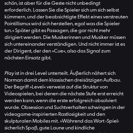
schön, ist aber für die Geste nicht unbedingt
erforderlich. Lassen Sie die Spieler sich um sich selbst
kümmern, und der beabsichtigte Effekt eines verstreuten
Pointillismus wird sich herstellen, egal was die Spieler
tun.« Später gibt es Passagen, die gar nicht mehr
dirigiert werden. Die Musikerinnen und Musiker müssen
sich untereinander verständigen. Und nicht immer ist es
der Dirigent, der den »Cue«, also das Signal zum
nächsten Einsatz gibt.
Play
ist in drei Level unterteilt. Äußerlich nähert sich
Norman damit dem klassischen dreisätzigen Aufbau.
Der Begriff »Level« verweist auf die Struktur von
Videospielen, bei denen die nächste Stufe erst erreicht
werden kann, wenn die erste erfolgreich absolviert
wurde. Obsession und Suchtverhalten schwingen in der
videogame-inspirierten Rastlosigkeit und den
skulpturalen Mobiles mit. »Während das Wort ›Spiel‹
sicherlich Spaß, gute Laune und kindliche