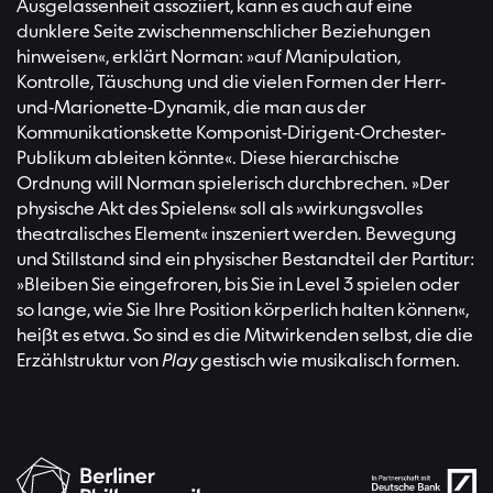
Ausgelassenheit assoziiert, kann es auch auf eine
dunklere Seite zwischenmenschlicher Beziehungen
hinweisen«, erklärt Norman: »auf Manipulation,
Kontrolle, Täuschung und die vielen Formen der Herr-
und-Marionette-Dynamik, die man aus der
Kommunikationskette Komponist-Dirigent-Orchester-
Publikum ableiten könnte«. Diese hierarchische
Ordnung will Norman spielerisch durchbrechen. »Der
physische Akt des Spielens« soll als »wirkungsvolles
theatralisches Element« inszeniert werden. Bewegung
und Stillstand sind ein physischer Bestandteil der Partitur:
»Bleiben Sie eingefroren, bis Sie in Level 3 spielen oder
so lange, wie Sie Ihre Position körperlich halten können«,
heißt es etwa. So sind es die Mitwirkenden selbst, die die
Erzählstruktur von
Play
gestisch wie musikalisch formen.