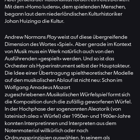
Mit dem »Homo ludens«, dem spielenden Menschen,
begann laut dem niederländischen Kulturhistoriker
Johan Huizinga die Kultur.
Andrew Normans
Play
weist auf diese übergreifende
Dimension des Wortes »Spiel«. Aber gerade im Kontext
von Musik muss ein Werk natürlich auch von den
Ausführenden »gespielt« werden. Und so ist das
Orchester als Hyperinstrument selbst der Hauptakteur.
Die Idee einer Übertragung spieltheoretischer Modelle
auf den musikalischen Ablauf ist nicht neu: Schon im
Wolfgang Amadeus Mozart
zugeschriebenen
Musikalischen Würfelspiel
formt sich
die Komposition durch die zufällig geworfenen Würfel.
In der Hochphase der sogenannten Aleatorik (von
lateinisch alea = Würfel) der 1950er- und 1960er-Jahre
konnten Interpretinnen und Interpreten aus dem
Notenmaterial willkürlich oder nach
Ordnungsprinzipien auswählen. In seinem als