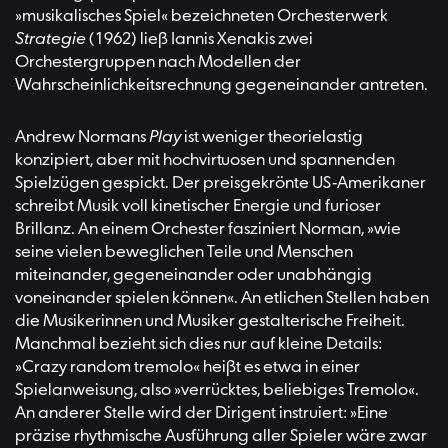
»musikalisches Spiel« bezeichneten Orchesterwerk
Strategie
(1962) ließ Iannis Xenakis zwei
Orchestergruppen nach Modellen der
Wahrscheinlichkeitsrechnung gegeneinander antreten.
Andrew Normans
Play
ist weniger theorielastig
konzipiert, aber mit hochvirtuosen und spannenden
Spielzügen gespickt. Der preisgekrönte US-Amerikaner
schreibt Musik voll kinetischer Energie und furioser
Brillanz. An einem Orchester fasziniert Norman, »wie
seine vielen beweglichen Teile und Menschen
miteinander, gegeneinander oder unabhängig
voneinander spielen können«. An etlichen Stellen haben
die Musikerinnen und Musiker gestalterische Freiheit.
Manchmal bezieht sich dies nur auf kleine Details:
»Crazy random tremolo« heißt es etwa in einer
Spielanweisung, also »verrücktes, beliebiges Tremolo«.
An anderer Stelle wird der Dirigent instruiert: »Eine
präzise rhythmische Ausführung aller Spieler wäre zwar