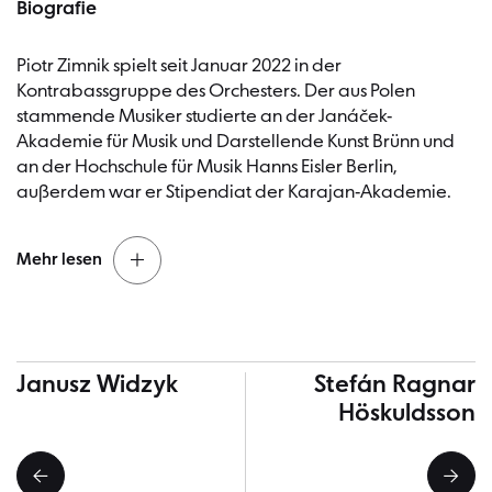
Biografie
Piotr Zimnik spielt seit Januar 2022 in der
Kontrabassgruppe des Orchesters. Der aus Polen
stammende Musiker studierte an der Janáček-
Akademie für Musik und Darstellende Kunst Brünn und
an der Hochschule für Musik Hanns Eisler Berlin,
außerdem war er Stipendiat der Karajan-Akademie.
Mehr lesen
Orchestererfahrung sammelte er als Mitglied des
Mahler Chamber Orchestra und als stellvertretender
Weitere Musiker*innen
Leiter der Kontrabassgruppe beim Helsinki
Janusz Widzyk
Stefán Ragnar
Philharmonic Orchestra. Darüber hinaus arbeitete der
Höskuldsson
Preisträger mehrerer internationaler Wettbewerbe
unter anderem mit dem Royal Concertgebouw
Orchestra Amsterdam, dem Deutschen Symphonie-