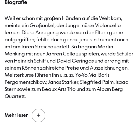
Biografie
Weil er schon mit großen Händen auf die Welt kam,
meinte ein Großonkel, der Junge müsse Violoncello
lernen. Diese Anregung wurde von den Eltern gerne
aufgegriffen; fehlte doch genau jenes Instrument noch
im familären Streichquartett. So begann Martin
Menking mit neun Jahren Cello zu spielen, wurde Schüler
von Heinrich Schiff und David Geringas und errang mit
seinem Können zahlreiche Preise und Auszeichnungen.
Meisterkurse führten ihn u.a. zu Yo-Yo Ma, Boris
Pergamenschikow, Janos Starker, Siegfried Palm, Isaac
Stern sowie zum Beaux Arts Trio und zum Alban Berg
Quartett.
Mehr lesen
1994 wurde er stellvertretender Solo-Cellist des NDR-