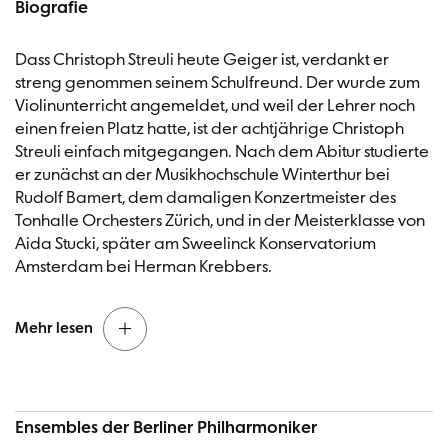
Biografie
Dass Christoph Streuli heute Geiger ist, verdankt er
streng genommen seinem Schulfreund. Der wurde zum
Violinunterricht angemeldet, und weil der Lehrer noch
einen freien Platz hatte, ist der achtjährige Christoph
Streuli einfach mitgegangen. Nach dem Abitur studierte
er zunächst an der Musikhochschule Winterthur bei
Rudolf Bamert, dem damaligen Konzertmeister des
Tonhalle Orchesters Zürich, und in der Meisterklasse von
Aida Stucki, später am Sweelinck Konservatorium
Amsterdam bei Herman Krebbers.
Mehr lesen
In Meisterkursen von Franco Gulli, Walter Levin und dem
Melos Quartett vervollkommnete er sein Können. Ehe er
Ensembles der Berliner Philharmoniker
zu den Berliner Philharmonikern kam, war er zweiter