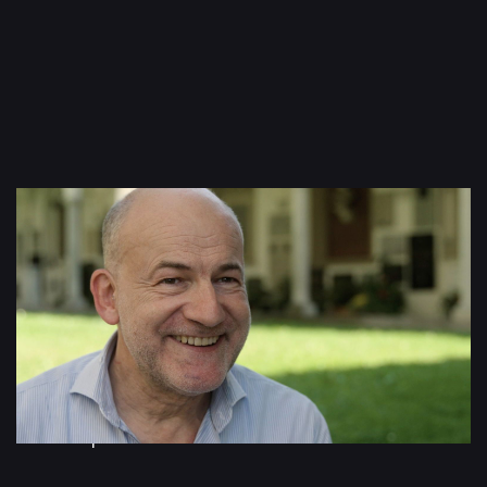
Video: Adam Janisch, Tobias Möller
Christoph Streuli nimmt uns mit durch seine Geburtsstadt
Luzern. Er zeigt uns das wunderschön über dem
Vierwaldstättersee gelegene Konservatorium und
erklärt, worauf es beim Spielen in der Gruppe der
Zweiten Geigen ankommt. Und er geht der spannenden
Frage nach, wie es wohl wäre, wenn Bedřich Smetanas
Werk
Mein Vaterland
nicht in Tschechien, sondern in der
Schweiz spielen würde.