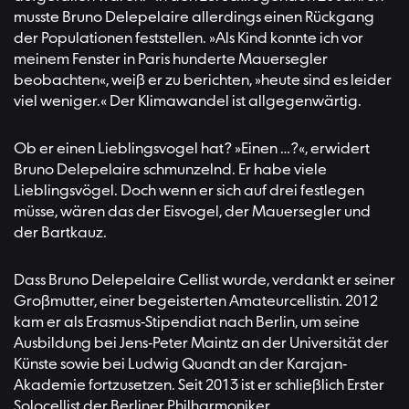
musste Bruno Delepelaire allerdings einen Rückgang
der Populationen feststellen. »Als Kind konnte ich vor
meinem Fenster in Paris hunderte Mauersegler
beobachten«, weiß er zu berichten, »heute sind es leider
viel weniger.« Der Klimawandel ist allgegenwärtig.
Ob er einen Lieblingsvogel hat? »Einen …?«, erwidert
Bruno Delepelaire schmunzelnd. Er habe viele
Lieblingsvögel. Doch wenn er sich auf drei festlegen
müsse, wären das der Eisvogel, der Mauersegler und
der Bartkauz.
Dass Bruno Delepelaire Cellist wurde, verdankt er seiner
Großmutter, einer begeisterten Amateurcellistin. 2012
kam er als Erasmus-Stipendiat nach Berlin, um seine
Ausbildung bei Jens-Peter Maintz an der Universität der
Künste sowie bei Ludwig Quandt an der Karajan-
Akademie fortzusetzen. Seit 2013 ist er schließlich Erster
Solocellist der Berliner Philharmoniker.