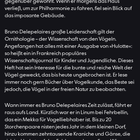
gegenüber gewohnt. Wenn er morgens das Haus
verließ, um zur Philharmonie zu fahren, fiel sein Blick auf
das imposante Gebäude.
Bruno Delepelaires große Leidenschaft gilt der
Ornithologie – der Wissenschaft von den Vögeln.
Angefangen hat alles mit einer Ausgabe von »Hulotte«:
so heißt ein in Frankreich populäres
Wissenschaftsjournal für Kinder und Jugendliche. Dieses
Heft hat sein Interesse für die bunte und reiche Welt der
Vögel geweckt, das bis heute ungebrochen ist. Er lese
immer noch gern Bücher über Vogelkunde, das Beste sei
jedoch, die Vögel in der freien Natur zu beobachten.
Wann immer es Bruno Delepelaires Zeit zulässt, fährt er
raus aufs Land. Kürzlich war er in Linum bei Fehrbellin,
das ein Mekka für Vogelliebhaber ist. Bis zu 20
Storchenpaare nisten jedes Jahr in dem kleinen Dorf,
hinzu kommen zehntausende Kraniche und Gänse, die