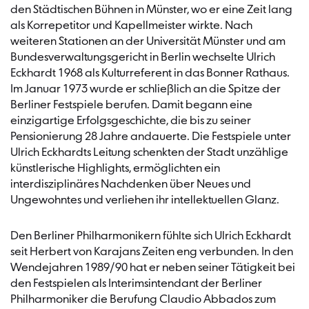
den Städtischen Bühnen in Münster, wo er eine Zeit lang
als Korrepetitor und Kapellmeister wirkte. Nach
weiteren Stationen an der Universität Münster und am
Bundesverwaltungsgericht in Berlin wechselte Ulrich
Eckhardt 1968 als Kulturreferent in das Bonner Rathaus.
Im Januar 1973 wurde er schließlich an die Spitze der
Berliner Festspiele berufen. Damit begann eine
einzigartige Erfolgsgeschichte, die bis zu seiner
Pensionierung 28 Jahre andauerte. Die Festspiele unter
Ulrich Eckhardts Leitung schenkten der Stadt unzählige
künstlerische Highlights, ermöglichten ein
interdisziplinäres Nachdenken über Neues und
Ungewohntes und verliehen ihr intellektuellen Glanz.
Den Berliner Philharmonikern fühlte sich Ulrich Eckhardt
seit Herbert von Karajans Zeiten eng verbunden. In den
Wendejahren 1989/90 hat er neben seiner Tätigkeit bei
den Festspielen als Interimsintendant der Berliner
Philharmoniker die Berufung Claudio Abbados zum