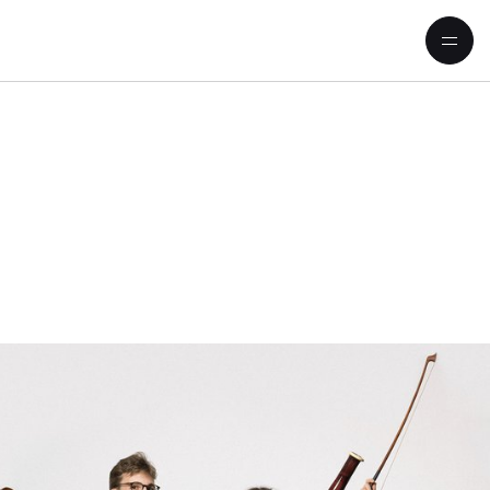
mal!«