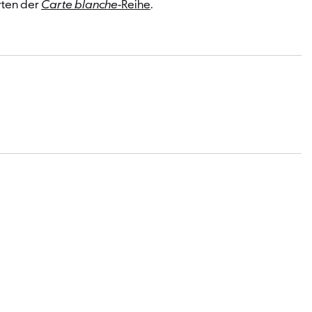
rten der
Carte blanche
-Reihe
.
e und Tickets