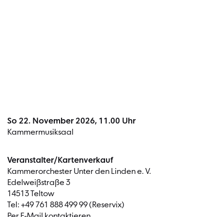
Termin
So 22. November 2026, 11.00 Uhr
Kammermusiksaal
Veranstalter/Kartenverkauf
Kammerorchester Unter den Linden e. V.
Edelweißstraße 3
14513 Teltow
Tel: +49 761 888 499 99 (Reservix)
Per E-Mail kontaktieren