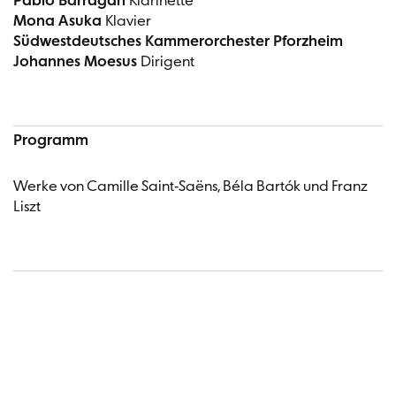
Pablo Barragán
Klarinette
Mona Asuka
Klavier
Südwestdeutsches Kammerorchester Pforzheim
Johannes Moesus
Dirigent
Programm
Werke von Camille Saint-Saëns, Béla Bartók und Franz
Liszt
Termin