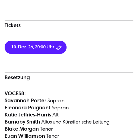
Tickets
10. Dez. 26, 20:00 Uhr
Besetzung
VOCES8:
Savannah Porter
Sopran
Eleonora Poignant
Sopran
Katie Jeffries-Harris
Alt
Barnaby Smith
Altus und Künstlerische Leitung
Blake Morgan
Tenor
Euan Williamson
Tenor