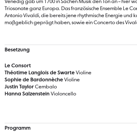
Venedig gab um 1700 in Sachen Musik den Ton an – hier wa
Triosonate ganz Europa. Das französische Ensemble Le Con
Antonio Vivaldi, die bereits jene rhythmische Energie und k
maßgeblich geprägt haben, sowie ein Concerto des Viva
Besetzung
Le Consort
Théotime Langlois de Swarte
Violine
Sophie de Bardonnèche
Violine
Justin Taylor
Cembalo
Hanna Salzenstein
Violoncello
Programm