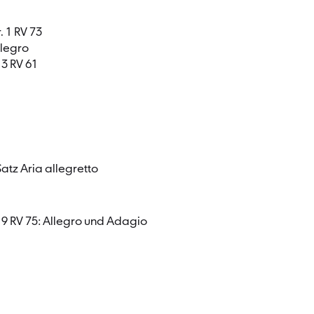
. 1 RV 73
llegro
 3 RV 61
Satz Aria allegretto
. 9 RV 75: Allegro und Adagio