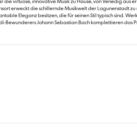
r die virtuose, innovative Musik zu Hause, von Venedig aus
sort erweckt die schillernde Musikwelt der Lagunenstadt zu 
antable Eleganz besitzen, die für seinen Stil typisch sind. We
ldi-Bewunderers Johann Sebastian Bach komplettieren das