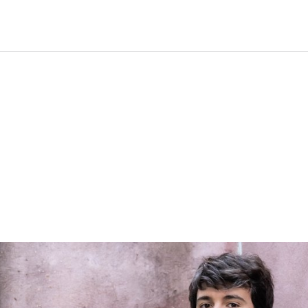
ng»Vivaldi e Venezia«