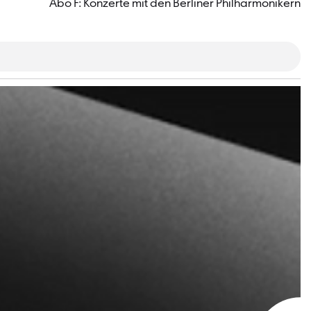
Abo F: Konzerte mit den Berliner Philharmonikern