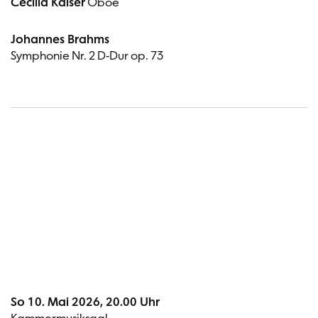
Cecilia Kaiser
Oboe
Johannes Brahms
Symphonie Nr. 2 D-Dur op. 73
Termin
So 10. Mai 2026, 20.00 Uhr