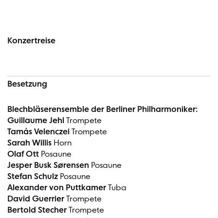
Konzertinformationen
Konzertreise
Besetzung
Blechbläserensemble der Berliner Philharmoniker:
Guillaume Jehl
Trompete
Tamás Velenczei
Trompete
Sarah Willis
Horn
Olaf Ott
Posaune
Jesper Busk Sørensen
Posaune
Stefan Schulz
Posaune
Alexander von Puttkamer
Tuba
David Guerrier
Trompete
Bertold Stecher
Trompete