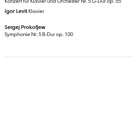
Konzert für Klavier und Orchester Nr. 5 G-Dur op. 55
Igor Levit
Klavier
Sergej Prokofjew
Symphonie Nr. 5 B-Dur op. 100
Termin